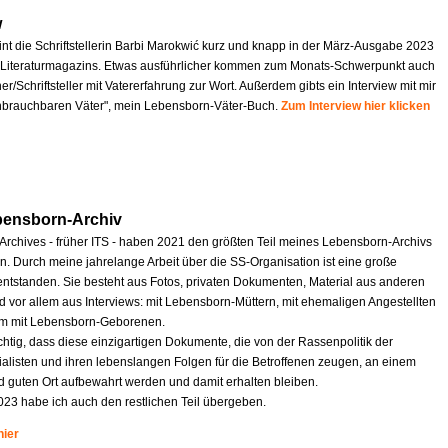
w
int die Schriftstellerin Barbi Marokwić kurz und knapp in der März-Ausgabe 2023
Literaturmagazins. Etwas ausführlicher kommen zum Monats-Schwerpunkt auch
r/Schriftsteller mit Vatererfahrung zur Wort. Außerdem gibts ein Interview mit mir
nbrauchbaren Väter", mein Lebensborn-Väter-Buch.
Zum Interview hier klicken
bensborn-Archiv
 Archives - früher ITS - haben 2021 den größten Teil meines Lebensborn-Archivs
 Durch meine jahrelange Arbeit über die SS-Organisation ist eine große
tstanden. Sie besteht aus Fotos, privaten Dokumenten, Material aus anderen
d vor allem aus Interviews: mit Lebensborn-Müttern, mit ehemaligen Angestellten
em mit Lebensborn-Geborenen.
ichtig, dass diese einzigartigen Dokumente, die von der Rassenpolitik der
ialisten und ihren lebenslangen Folgen für die Betroffenen zeugen, an einem
d guten Ort aufbewahrt werden und damit erhalten bleiben.
023 habe ich auch den restlichen Teil übergeben.
hier