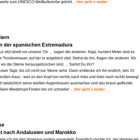
lerweile zum UNESCO-Weltkulturerbe gehört ...
hier geht´s weiter
iern
in der spanischen Extremadura
z sitzt direkt vor unserer Tür … sagen die anderen. Naja, hundert Meter sind es
r Trockenmauer, auf der er angeblich sitzt. Siehst du ihn, fragen die anderen. Nö.
s, wo die Steine herausgebrochen sind … Siehst Du ihn?
zwei Tage, bis ich nicht nur Steine sehe. Dann entdecke ich ihn endlich, den 25
großen Kauz - weil es den Kopf von rechts nach links und links nach rechts bewegt.
ich tatsächlich seine weißen Augenbrauen ausmachen und das braun-gefleckte
 Beim Wiedehopf-Finden bin ich schneller ...
hier geht´s weiter
se
st nach Andalusien und Marokko
abe ich mir den Vogelzug anders vorgestellt. Eigentlich dachte ich, der Himmel sei