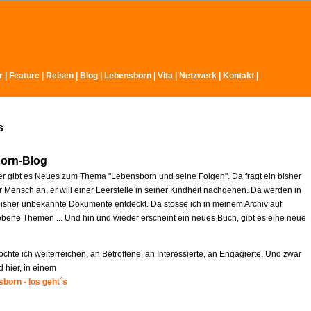
r
|
Feature
|
Reisen
|
Blog
|
Lebensborn
|
Vita
|
Netzwerk
|
Kontakt
|
s
orn-Blog
r gibt es Neues zum Thema "Lebensborn und seine Folgen". Da fragt ein bisher
 Mensch an, er will einer Leerstelle in seiner Kindheit nachgehen. Da werden in
isher unbekannte Dokumente entdeckt. Da stosse ich in meinem Archiv auf
ebene Themen ... Und hin und wieder erscheint ein neues Buch, gibt es eine neue
chte ich weiterreichen, an Betroffene, an Interessierte, an Engagierte. Und zwar
d hier, in einem
born - los geht´s