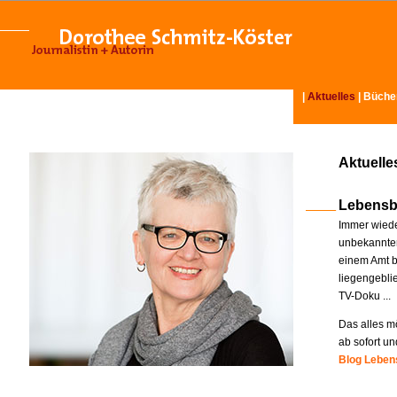
|
Aktuelles
|
Büche
Aktuelle
Lebensb
Immer wiede
unbekannter
einem Amt b
liegengebli
TV-Doku ...
Das alles mö
ab sofort un
Blog Lebens