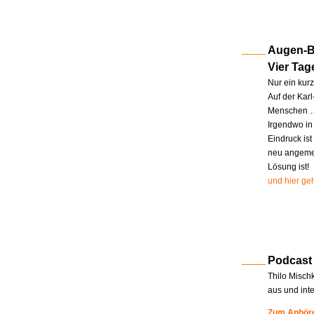
Augen-Bl
Vier Tag
Nur ein kur
Auf der Kar
Menschen … 
Irgendwo in
Eindruck ist
neu angemel
Lösung ist!
und hier geh
Podcast
Thilo Misch
aus und int
Zum Anhöre