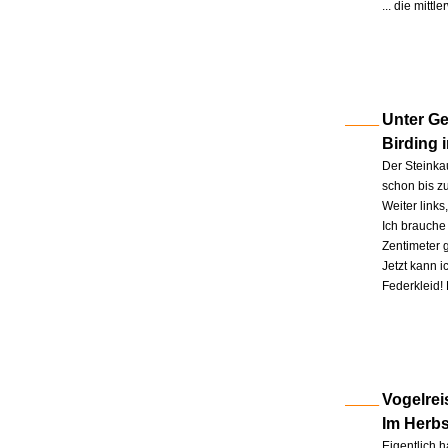
... die mitt
Unter Ge
Birding 
Der Steinkau
schon bis zu
Weiter link
Ich brauche 
Zentimeter 
Jetzt kann 
Federkleid!
Vogelrei
Im Herb
Eigentlich h