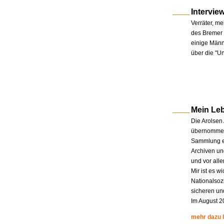
Intervie
Verräter, me
des Bremer 
einige Männe
über die "U
Mein Le
Die Arolsen
übernommen.
Sammlung en
Archiven un
und vor all
Mir ist es w
Nationalsoz
sicheren un
Im August 2
mehr dazu 