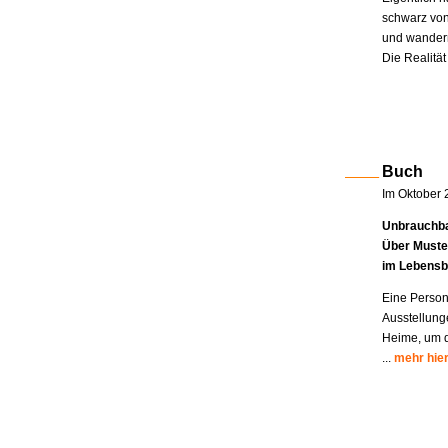
schwarz von
und wandern
Die Realität
Buch
Im Oktober 
Unbrauchba
Über Muste
im Lebensb
Eine Person
Ausstellung
Heime, um di
...
mehr hie