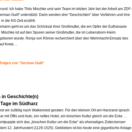
rund: Ich habe Thilo Mischke und sein Team im letzten Jahr bei der Arbeit am ZDF-
German Guilt" unterstützt. Darin werden drei "Geschichten" über Vorfahren und ihre
 in die NS-Zeit erzählt.
iemann geht es um das Schicksal ihrer Großmutter, die ein Opfer der Euthanasie
o Mischke ist auf den Spuren seiner Großmutter, die im Lebensborn-Heim
eboren wurde. Ronja von Rönne recherchiert über den Wehrmacht-Einsatz des
uf Kreta ...
 Folgen von "German Guilt"
in Geschichte(n)
 Tage im Südharz
ind wir zufällig nach Walkenried geraten. Für den kleinen Ort am Harzrand sprach:
ar mit Öffis und Auto, ein nettes Hotel, ein bisschen Kultur gleich um die Ecke …
entpuppte sich das „bisschen Kultur um die Ecke“ als ehemaliges Zisterzienser-
 dem 12. Jahrhundert (1129-1525). Geblieben ist bis heute eine gigantische Anlage