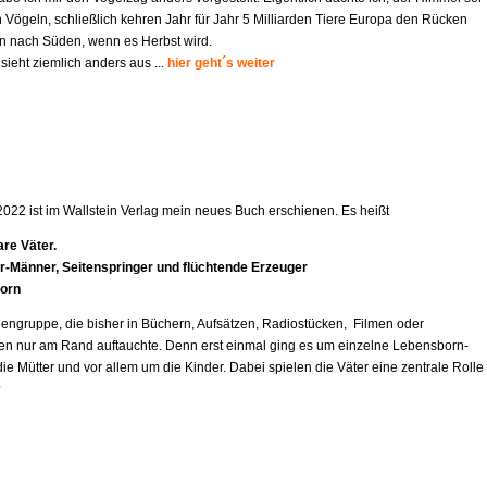
 Vögeln, schließlich kehren Jahr für Jahr 5 Milliarden Tiere Europa den Rücken
 nach Süden, wenn es Herbst wird.
 sieht ziemlich anders aus ...
hier geht´s weiter
2022 ist im Wallstein Verlag mein neues Buch erschienen. Es heißt
re Väter.
r-Mä
nner, Seitenspringer und flüchtende Erzeuger
orn
engruppe, die bisher in Büchern, Aufsätzen, Radiostücken, Filmen oder
en nur am Rand auftauchte. Denn erst einmal ging es um einzelne Lebensborn-
e Mütter und vor allem um die Kinder. Dabei spielen die Väter eine zentrale Rolle
r