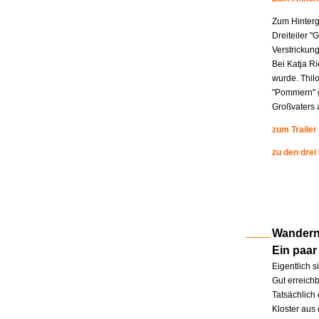
Zum Hinterg
Dreiteiler "
Verstrickung
Bei Katja R
wurde. Thil
"Pommern" g
Großvaters a
zum Trailer
zu den drei
Wandern 
Ein paar
Eigentlich s
Gut erreichb
Tatsächlich 
Kloster aus