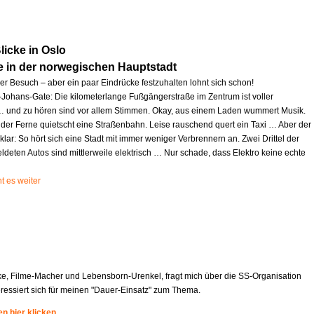
icke in Oslo
e in der norwegischen Hauptstadt
zer Besuch – aber ein paar Eindrücke festzuhalten lohnt sich schon!
l-Johans-Gate: Die kilometerlange Fußgängerstraße im Zentrum ist voller
und zu hören sind vor allem Stimmen. Okay, aus einem Laden wummert Musik.
 der Ferne quietscht eine Straßenbahn. Leise rauschend quert ein Taxi … Aber der
 klar: So hört sich eine Stadt mit immer weniger Verbrennern an. Zwei Drittel der
deten Autos sind mittlerweile elektrisch … Nur schade, dass Elektro keine echte
t es weiter
ke, Filme-Macher und Lebensborn-Urenkel, fragt mich über die SS-Organisation
eressiert sich für meinen "Dauer-Einsatz" zum Thema.
n hier klicken