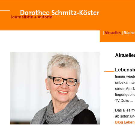
|
Aktuelles
|
Büche
Aktuelle
Lebensb
Immer wiede
unbekannter
einem Amt b
liegengebli
TV-Doku ...
Das alles mö
ab sofort un
Blog Lebens