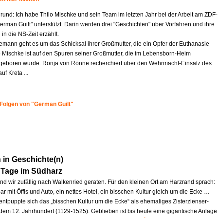
rund: Ich habe Thilo Mischke und sein Team im letzten Jahr bei der Arbeit am ZDF-
German Guilt" unterstützt. Darin werden drei "Geschichten" über Vorfahren und ihre
 in die NS-Zeit erzählt.
iemann geht es um das Schicksal ihrer Großmutter, die ein Opfer der Euthanasie
o Mischke ist auf den Spuren seiner Großmutter, die im Lebensborn-Heim
eboren wurde. Ronja von Rönne recherchiert über den Wehrmacht-Einsatz des
uf Kreta ...
 Folgen von "German Guilt"
in Geschichte(n)
 Tage im Südharz
ind wir zufällig nach Walkenried geraten. Für den kleinen Ort am Harzrand sprach:
ar mit Öffis und Auto, ein nettes Hotel, ein bisschen Kultur gleich um die Ecke …
entpuppte sich das „bisschen Kultur um die Ecke“ als ehemaliges Zisterzienser-
 dem 12. Jahrhundert (1129-1525). Geblieben ist bis heute eine gigantische Anlage