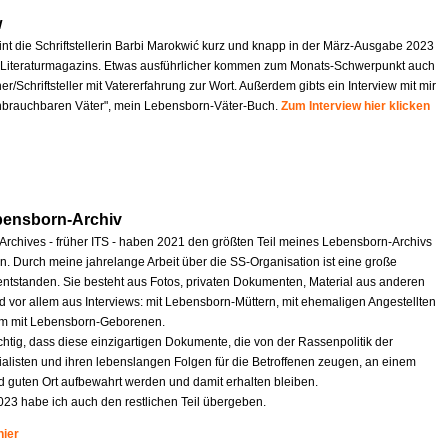
w
int die Schriftstellerin Barbi Marokwić kurz und knapp in der März-Ausgabe 2023
Literaturmagazins. Etwas ausführlicher kommen zum Monats-Schwerpunkt auch
r/Schriftsteller mit Vatererfahrung zur Wort. Außerdem gibts ein Interview mit mir
nbrauchbaren Väter", mein Lebensborn-Väter-Buch.
Zum Interview hier klicken
bensborn-Archiv
 Archives - früher ITS - haben 2021 den größten Teil meines Lebensborn-Archivs
 Durch meine jahrelange Arbeit über die SS-Organisation ist eine große
tstanden. Sie besteht aus Fotos, privaten Dokumenten, Material aus anderen
d vor allem aus Interviews: mit Lebensborn-Müttern, mit ehemaligen Angestellten
em mit Lebensborn-Geborenen.
ichtig, dass diese einzigartigen Dokumente, die von der Rassenpolitik der
ialisten und ihren lebenslangen Folgen für die Betroffenen zeugen, an einem
d guten Ort aufbewahrt werden und damit erhalten bleiben.
023 habe ich auch den restlichen Teil übergeben.
hier