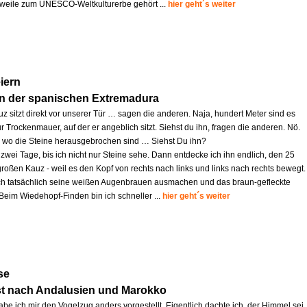
lerweile zum UNESCO-Weltkulturerbe gehört ...
hier geht´s weiter
iern
in der spanischen Extremadura
z sitzt direkt vor unserer Tür … sagen die anderen. Naja, hundert Meter sind es
r Trockenmauer, auf der er angeblich sitzt. Siehst du ihn, fragen die anderen. Nö.
s, wo die Steine herausgebrochen sind … Siehst Du ihn?
zwei Tage, bis ich nicht nur Steine sehe. Dann entdecke ich ihn endlich, den 25
großen Kauz - weil es den Kopf von rechts nach links und links nach rechts bewegt.
ich tatsächlich seine weißen Augenbrauen ausmachen und das braun-gefleckte
 Beim Wiedehopf-Finden bin ich schneller ...
hier geht´s weiter
se
st nach Andalusien und Marokko
abe ich mir den Vogelzug anders vorgestellt. Eigentlich dachte ich, der Himmel sei