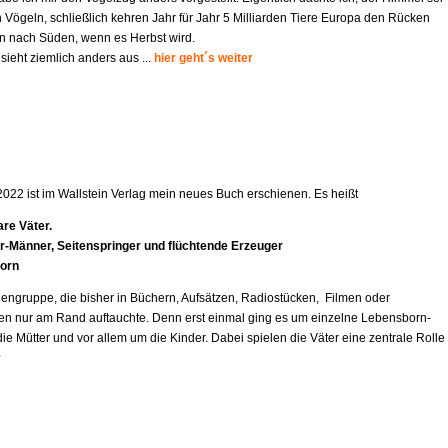
 Vögeln, schließlich kehren Jahr für Jahr 5 Milliarden Tiere Europa den Rücken
 nach Süden, wenn es Herbst wird.
 sieht ziemlich anders aus ...
hier geht´s weiter
2022 ist im Wallstein Verlag mein neues Buch erschienen. Es heißt
re Väter.
r-Mä
nner, Seitenspringer und flüchtende Erzeuger
orn
engruppe, die bisher in Büchern, Aufsätzen, Radiostücken, Filmen oder
en nur am Rand auftauchte. Denn erst einmal ging es um einzelne Lebensborn-
e Mütter und vor allem um die Kinder. Dabei spielen die Väter eine zentrale Rolle
r