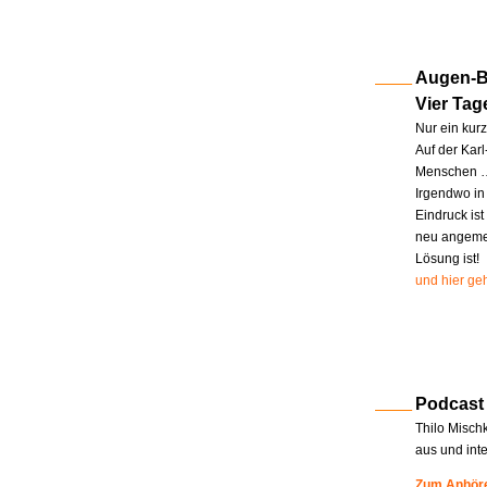
Augen-Bl
Vier Tag
Nur ein kur
Auf der Kar
Menschen … 
Irgendwo in
Eindruck ist
neu angemel
Lösung ist!
und hier geh
Podcast
Thilo Misch
aus und int
Zum Anhöre