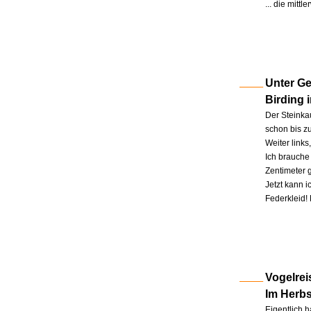
... die mitt
Unter Ge
Birding 
Der Steinkau
schon bis zu
Weiter link
Ich brauche 
Zentimeter 
Jetzt kann 
Federkleid!
Vogelrei
Im Herb
Eigentlich h