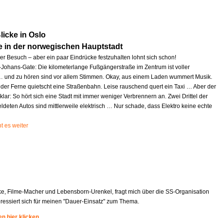
icke in Oslo
e in der norwegischen Hauptstadt
zer Besuch – aber ein paar Eindrücke festzuhalten lohnt sich schon!
l-Johans-Gate: Die kilometerlange Fußgängerstraße im Zentrum ist voller
und zu hören sind vor allem Stimmen. Okay, aus einem Laden wummert Musik.
 der Ferne quietscht eine Straßenbahn. Leise rauschend quert ein Taxi … Aber der
 klar: So hört sich eine Stadt mit immer weniger Verbrennern an. Zwei Drittel der
deten Autos sind mittlerweile elektrisch … Nur schade, dass Elektro keine echte
t es weiter
ke, Filme-Macher und Lebensborn-Urenkel, fragt mich über die SS-Organisation
eressiert sich für meinen "Dauer-Einsatz" zum Thema.
n hier klicken