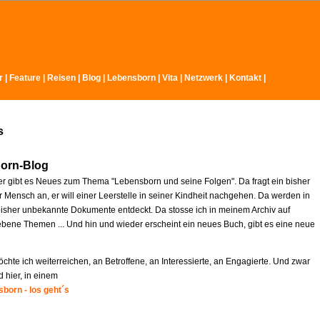
r
|
Feature
|
Reisen
|
Blog
|
Lebensborn
|
Vita
|
Netzwerk
|
Kontakt
|
s
orn-Blog
r gibt es Neues zum Thema "Lebensborn und seine Folgen". Da fragt ein bisher
 Mensch an, er will einer Leerstelle in seiner Kindheit nachgehen. Da werden in
isher unbekannte Dokumente entdeckt. Da stosse ich in meinem Archiv auf
ebene Themen ... Und hin und wieder erscheint ein neues Buch, gibt es eine neue
chte ich weiterreichen, an Betroffene, an Interessierte, an Engagierte. Und zwar
d hier, in einem
born - los geht´s