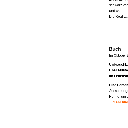
schwarz von
und wandern
Die Realität
Buch
Im Oktober 
Unbrauchba
Über Muste
im Lebensb
Eine Person
Ausstellung
Heime, um di
...
mehr hie