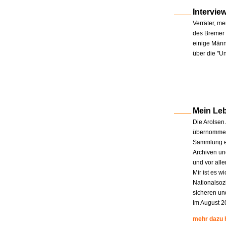
Intervie
Verräter, me
des Bremer 
einige Männe
über die "U
Mein Le
Die Arolsen
übernommen.
Sammlung en
Archiven un
und vor all
Mir ist es w
Nationalsoz
sicheren un
Im August 2
mehr dazu 