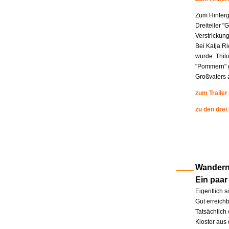
Zum Hinterg
Dreiteiler "
Verstrickung
Bei Katja R
wurde. Thil
"Pommern" g
Großvaters a
zum Trailer
zu den drei
Wandern 
Ein paar
Eigentlich s
Gut erreichb
Tatsächlich 
Kloster aus