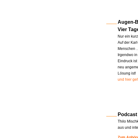
Augen-Bl
Vier Tag
Nur ein kur
Auf der Kar
Menschen … 
Irgendwo in
Eindruck ist
neu angemel
Lösung ist!
und hier geh
Podcast
Thilo Misch
aus und int
Zum Anhöre