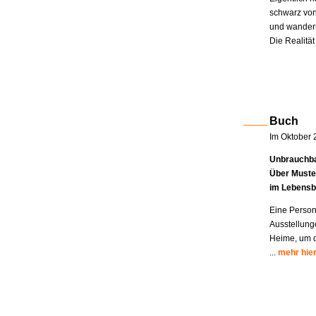
schwarz von
und wandern
Die Realität
Buch
Im Oktober 
Unbrauchba
Über Muste
im Lebensb
Eine Person
Ausstellung
Heime, um di
...
mehr hie