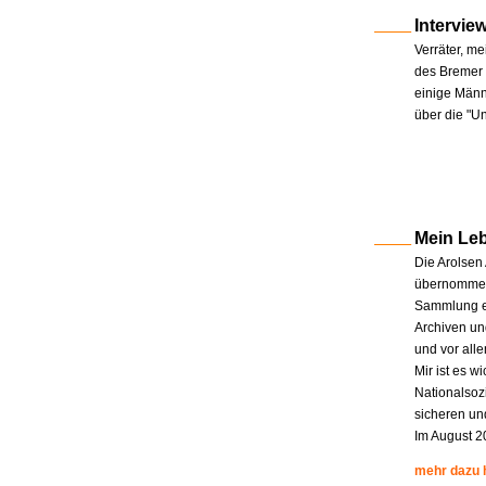
Intervie
Verräter, me
des Bremer 
einige Männe
über die "U
Mein Le
Die Arolsen
übernommen.
Sammlung en
Archiven un
und vor all
Mir ist es w
Nationalsoz
sicheren un
Im August 2
mehr dazu 