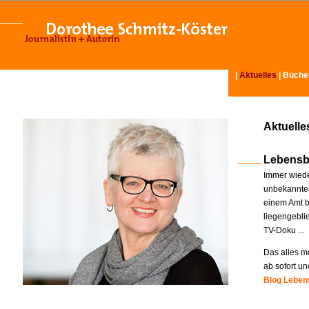
|
Aktuelles
|
Büche
Aktuelle
Lebensb
Immer wiede
unbekannter
einem Amt b
liegengebli
TV-Doku ...
Das alles mö
ab sofort un
Blog Lebens