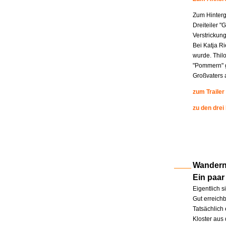
Zum Hinterg
Dreiteiler "
Verstrickung
Bei Katja R
wurde. Thil
"Pommern" g
Großvaters a
zum Trailer
zu den drei
Wandern 
Ein paar
Eigentlich s
Gut erreichb
Tatsächlich 
Kloster aus