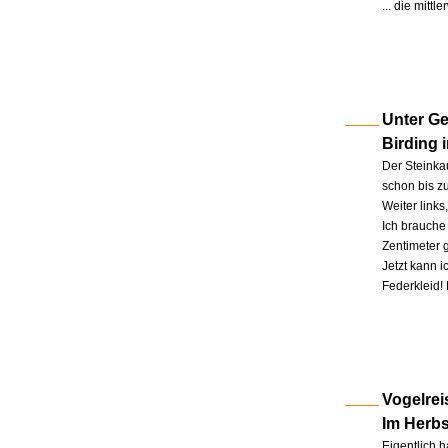
... die mitt
Unter Ge
Birding 
Der Steinkau
schon bis zu
Weiter link
Ich brauche 
Zentimeter 
Jetzt kann 
Federkleid!
Vogelrei
Im Herb
Eigentlich h