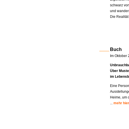
schwarz von
und wandern
Die Realität
Buch
Im Oktober 
Unbrauchba
Über Muste
im Lebensb
Eine Person
Ausstellung
Heime, um di
...
mehr hie