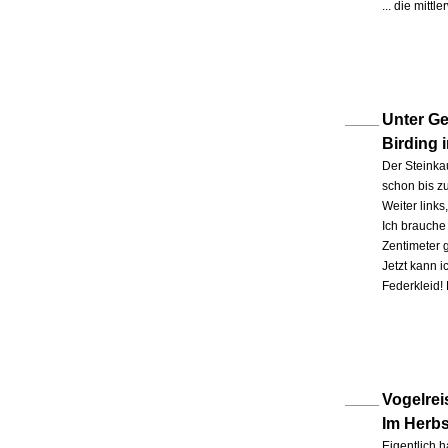
... die mitt
Unter Ge
Birding 
Der Steinkau
schon bis zu
Weiter link
Ich brauche 
Zentimeter 
Jetzt kann 
Federkleid!
Vogelrei
Im Herb
Eigentlich h