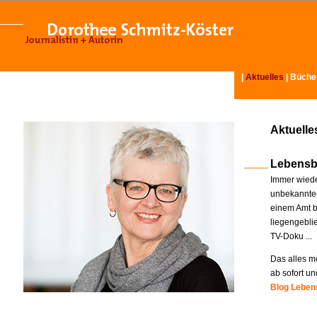
|
Aktuelles
|
Büche
Aktuelle
Lebensb
Immer wiede
unbekannter
einem Amt b
liegengebli
TV-Doku ...
Das alles mö
ab sofort un
Blog Lebens