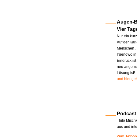
Augen-Bl
Vier Tag
Nur ein kur
Auf der Kar
Menschen … 
Irgendwo in
Eindruck ist
neu angemel
Lösung ist!
und hier geh
Podcast
Thilo Misch
aus und int
Zum Anhöre