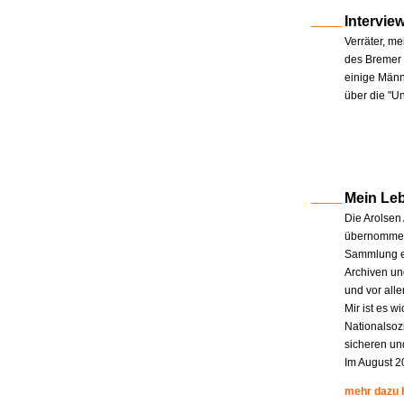
Intervie
Verräter, me
des Bremer 
einige Männe
über die "U
Mein Le
Die Arolsen
übernommen.
Sammlung en
Archiven un
und vor all
Mir ist es w
Nationalsoz
sicheren un
Im August 2
mehr dazu 