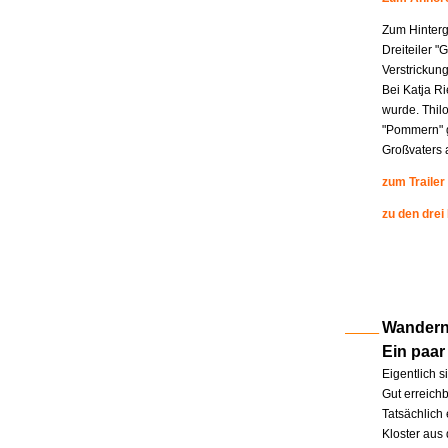
Zum Hinterg
Dreiteiler "
Verstrickung
Bei Katja R
wurde. Thil
"Pommern" g
Großvaters a
zum Trailer
zu den drei
Wandern 
Ein paar
Eigentlich s
Gut erreichb
Tatsächlich 
Kloster aus