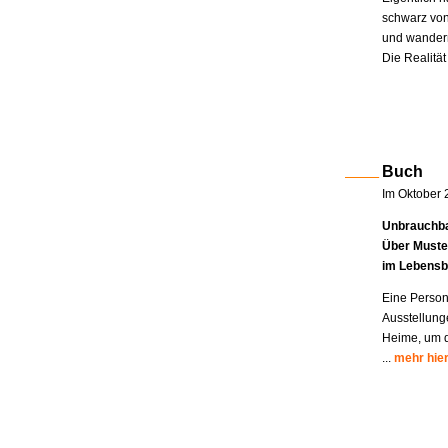
schwarz von
und wandern
Die Realität
Buch
Im Oktober 
Unbrauchba
Über Muste
im Lebensb
Eine Person
Ausstellung
Heime, um di
...
mehr hie