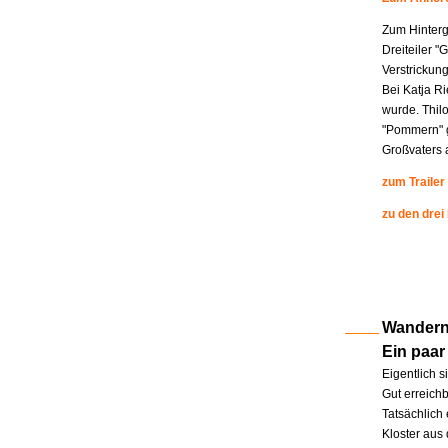
Zum Hinterg
Dreiteiler "
Verstrickung
Bei Katja R
wurde. Thil
"Pommern" g
Großvaters a
zum Trailer
zu den drei
Wandern 
Ein paar
Eigentlich s
Gut erreichb
Tatsächlich 
Kloster aus