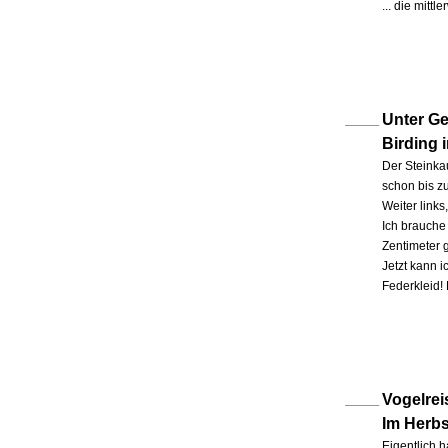
... die mitt
Unter Ge
Birding 
Der Steinkau
schon bis zu
Weiter link
Ich brauche 
Zentimeter 
Jetzt kann 
Federkleid!
Vogelrei
Im Herb
Eigentlich h