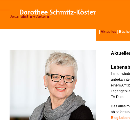
|
Aktuelles
|
Büche
Aktuelle
Lebensb
Immer wiede
unbekannter
einem Amt b
liegengebli
TV-Doku ...
Das alles mö
ab sofort un
Blog Lebens