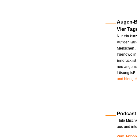
Augen-Bl
Vier Tag
Nur ein kur
Auf der Kar
Menschen … 
Irgendwo in
Eindruck ist
neu angemel
Lösung ist!
und hier geh
Podcast
Thilo Misch
aus und int
Zum Anhöre