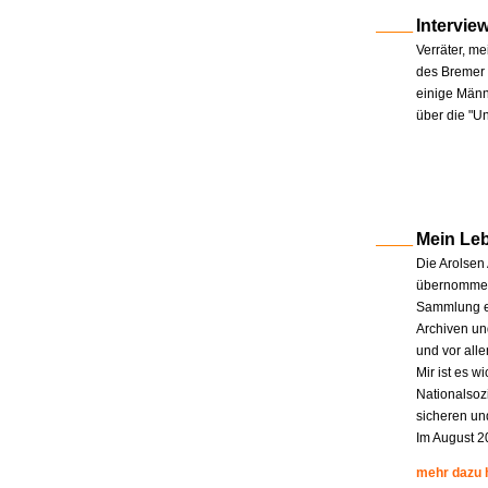
Intervie
Verräter, me
des Bremer 
einige Männe
über die "U
Mein Le
Die Arolsen
übernommen.
Sammlung en
Archiven un
und vor all
Mir ist es w
Nationalsoz
sicheren un
Im August 2
mehr dazu 