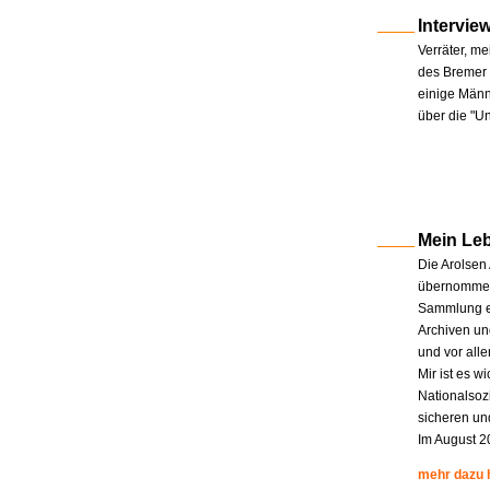
Intervie
Verräter, me
des Bremer 
einige Männe
über die "U
Mein Le
Die Arolsen
übernommen.
Sammlung en
Archiven un
und vor all
Mir ist es w
Nationalsoz
sicheren un
Im August 2
mehr dazu 