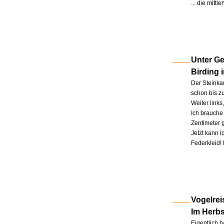
... die mitt
Unter Ge
Birding 
Der Steinkau
schon bis zu
Weiter link
Ich brauche 
Zentimeter 
Jetzt kann 
Federkleid!
Vogelrei
Im Herb
Eigentlich h