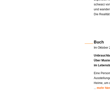
schwarz von
und wandern
Die Realität
Buch
Im Oktober 
Unbrauchba
Über Muste
im Lebensb
Eine Person
Ausstellung
Heime, um di
...
mehr hie