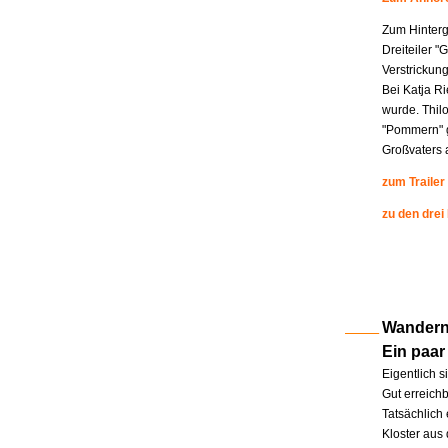
Zum Hinterg
Dreiteiler "
Verstrickung
Bei Katja R
wurde. Thil
"Pommern" g
Großvaters a
zum Trailer
zu den drei
Wandern 
Ein paar
Eigentlich s
Gut erreichb
Tatsächlich 
Kloster aus