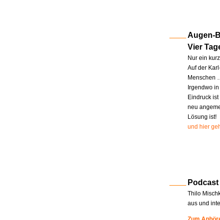
Augen-Bl
Vier Tag
Nur ein kur
Auf der Kar
Menschen … 
Irgendwo in
Eindruck ist
neu angemel
Lösung ist!
und hier geh
Podcast
Thilo Misch
aus und int
Zum Anhöre