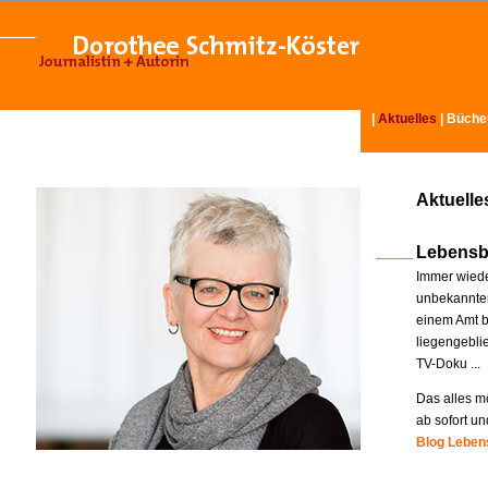
|
Aktuelles
|
Büche
Aktuelle
Lebensb
Immer wiede
unbekannter
einem Amt b
liegengebli
TV-Doku ...
Das alles mö
ab sofort un
Blog Lebens