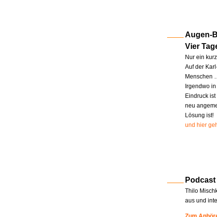
Augen-Bl
Vier Tag
Nur ein kur
Auf der Kar
Menschen … 
Irgendwo in
Eindruck ist
neu angemel
Lösung ist!
und hier geh
Podcast
Thilo Misch
aus und int
Zum Anhöre