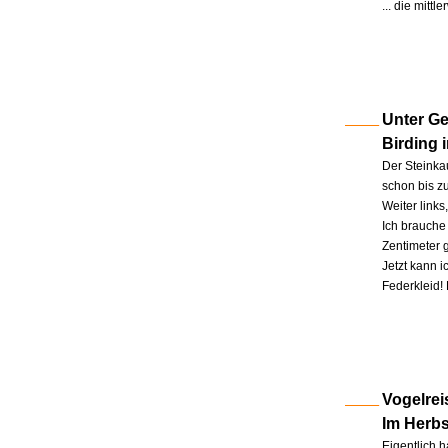
... die mitt
Unter Ge
Birding 
Der Steinkau
schon bis zu
Weiter link
Ich brauche 
Zentimeter 
Jetzt kann 
Federkleid!
Vogelrei
Im Herb
Eigentlich h