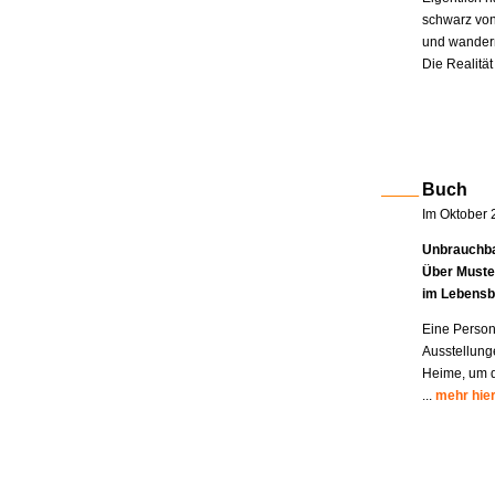
schwarz von
und wandern
Die Realität
Buch
Im Oktober 
Unbrauchba
Über Muste
im Lebensb
Eine Person
Ausstellung
Heime, um di
...
mehr hie