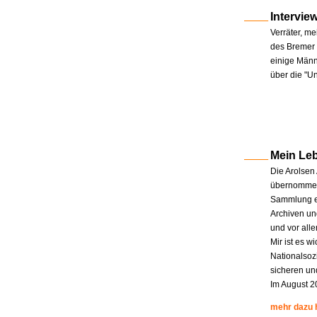
Intervie
Verräter, me
des Bremer 
einige Männe
über die "U
Mein Le
Die Arolsen
übernommen.
Sammlung en
Archiven un
und vor all
Mir ist es w
Nationalsoz
sicheren un
Im August 2
mehr dazu 