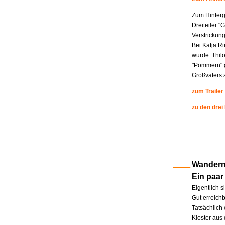
Zum Hinterg
Dreiteiler "
Verstrickung
Bei Katja R
wurde. Thil
"Pommern" g
Großvaters a
zum Trailer
zu den drei
Wandern 
Ein paar
Eigentlich s
Gut erreichb
Tatsächlich 
Kloster aus