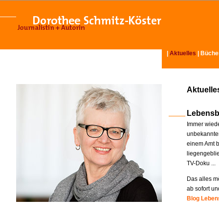
|
Aktuelles
|
Büche
Aktuelle
Lebensb
Immer wiede
unbekannter
einem Amt b
liegengebli
TV-Doku ...
Das alles mö
ab sofort un
Blog Lebens