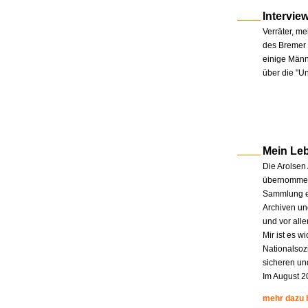
Intervie
Verräter, me
des Bremer 
einige Männe
über die "U
Mein Le
Die Arolsen
übernommen.
Sammlung en
Archiven un
und vor all
Mir ist es w
Nationalsoz
sicheren un
Im August 2
mehr dazu 