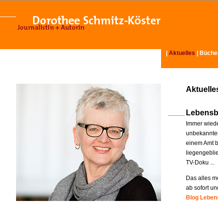
|
Aktuelles
|
Büche
Aktuelle
Lebensb
Immer wiede
unbekannter
einem Amt b
liegengebli
TV-Doku ...
Das alles mö
ab sofort un
Blog Lebens