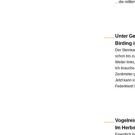
... die mitt
Unter Ge
Birding 
Der Steinkau
schon bis zu
Weiter link
Ich brauche 
Zentimeter 
Jetzt kann 
Federkleid!
Vogelrei
Im Herb
Eigentlich h