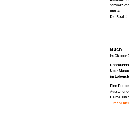
schwarz von
und wandern
Die Realität
Buch
Im Oktober 
Unbrauchba
Über Muste
im Lebensb
Eine Person
Ausstellung
Heime, um di
...
mehr hie