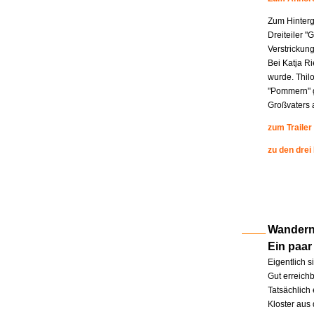
Zum Hinterg
Dreiteiler "
Verstrickung
Bei Katja R
wurde. Thil
"Pommern" g
Großvaters a
zum Trailer
zu den drei
Wandern 
Ein paar
Eigentlich s
Gut erreichb
Tatsächlich 
Kloster aus