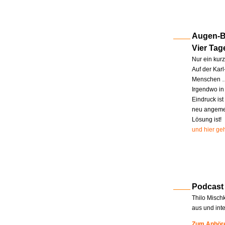
Augen-Bl
Vier Tag
Nur ein kur
Auf der Kar
Menschen … 
Irgendwo in
Eindruck ist
neu angemel
Lösung ist!
und hier geh
Podcast
Thilo Misch
aus und int
Zum Anhöre