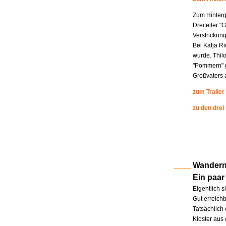
Zum Hinterg
Dreiteiler "
Verstrickung
Bei Katja R
wurde. Thil
"Pommern" g
Großvaters a
zum Trailer
zu den drei
Wandern 
Ein paar
Eigentlich s
Gut erreichb
Tatsächlich 
Kloster aus