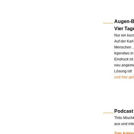
Augen-Bl
Vier Tag
Nur ein kur
Auf der Kar
Menschen … 
Irgendwo in
Eindruck ist
neu angemel
Lösung ist!
und hier geh
Podcast
Thilo Misch
aus und int
Zum Anhöre