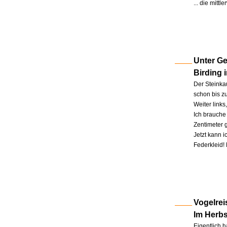
... die mitt
Unter Ge
Birding 
Der Steinkau
schon bis zu
Weiter link
Ich brauche 
Zentimeter 
Jetzt kann 
Federkleid!
Vogelrei
Im Herb
Eigentlich h