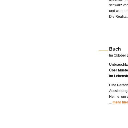
schwarz von
und wandern
Die Realität
Buch
Im Oktober 
Unbrauchba
Über Muste
im Lebensb
Eine Person
Ausstellung
Heime, um di
...
mehr hie