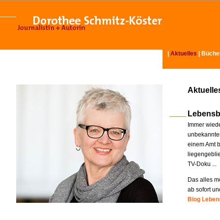
|
Aktuelles
|
Büche
Aktuelle
Lebensb
Immer wiede
unbekannter
einem Amt b
liegengebli
TV-Doku ...
Das alles mö
ab sofort un
Blog Lebens