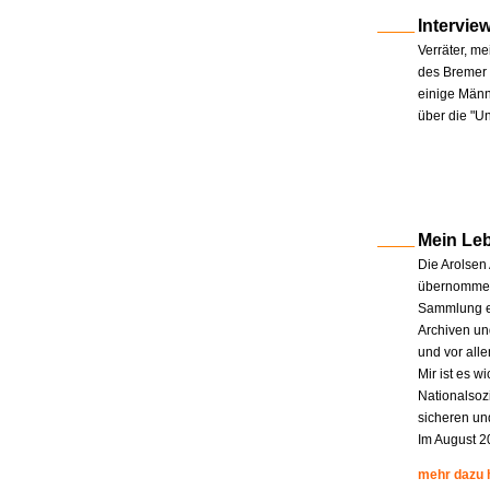
Intervie
Verräter, me
des Bremer 
einige Männe
über die "U
Mein Le
Die Arolsen
übernommen.
Sammlung en
Archiven un
und vor all
Mir ist es w
Nationalsoz
sicheren un
Im August 2
mehr dazu 