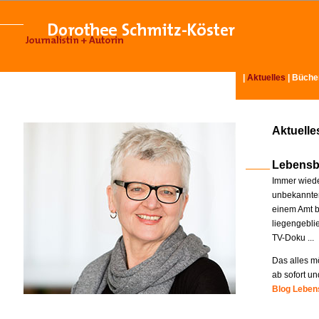
|
Aktuelles
|
Büche
Aktuelle
Lebensb
Immer wiede
unbekannter
einem Amt b
liegengebli
TV-Doku ...
Das alles mö
ab sofort un
Blog Lebens