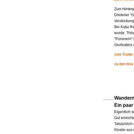
Zum Hinterg
Dreiteiler "
Verstrickung
Bei Katja R
wurde. Thil
"Pommern" g
Großvaters a
zum Trailer
zu den drei
Wandern 
Ein paar
Eigentlich s
Gut erreichb
Tatsächlich 
Kloster aus