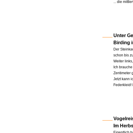
... die mitt
Unter Ge
Birding 
Der Steinkau
schon bis zu
Weiter link
Ich brauche 
Zentimeter 
Jetzt kann 
Federkleid!
Vogelrei
Im Herb
Eigentlich h