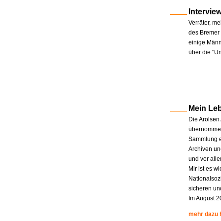
Intervie
Verräter, me
des Bremer 
einige Männe
über die "U
Mein Le
Die Arolsen
übernommen.
Sammlung en
Archiven un
und vor all
Mir ist es w
Nationalsoz
sicheren un
Im August 2
mehr dazu 