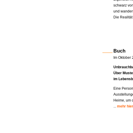
schwarz von
und wandern
Die Realität
Buch
Im Oktober 
Unbrauchba
Über Muste
im Lebensb
Eine Person
Ausstellung
Heime, um di
...
mehr hie