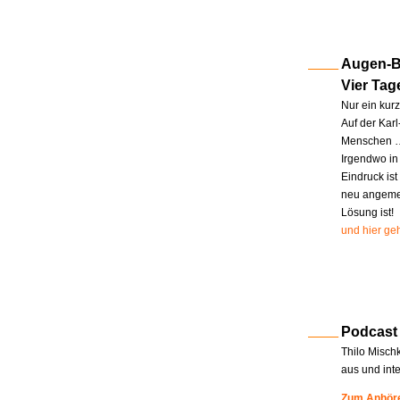
Augen-Bl
Vier Tag
Nur ein kur
Auf der Kar
Menschen … 
Irgendwo in
Eindruck ist
neu angemel
Lösung ist!
und hier geh
Podcast
Thilo Misch
aus und int
Zum Anhöre