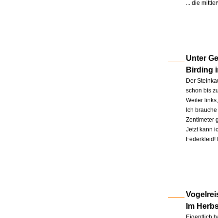
... die mitt
Unter Ge
Birding 
Der Steinkau
schon bis zu
Weiter link
Ich brauche 
Zentimeter 
Jetzt kann 
Federkleid!
Vogelrei
Im Herb
Eigentlich h