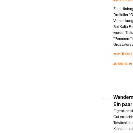
Zum Hinterg
Dreiteiler "
Verstrickung
Bei Katja R
wurde. Thil
"Pommern" g
Großvaters a
zum Trailer
zu den drei
Wandern 
Ein paar
Eigentlich s
Gut erreichb
Tatsächlich 
Kloster aus