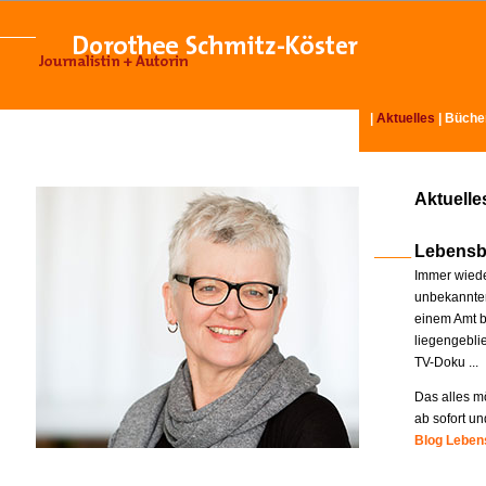
|
Aktuelles
|
Büche
Aktuelle
Lebensb
Immer wiede
unbekannter
einem Amt b
liegengebli
TV-Doku ...
Das alles mö
ab sofort un
Blog Lebens