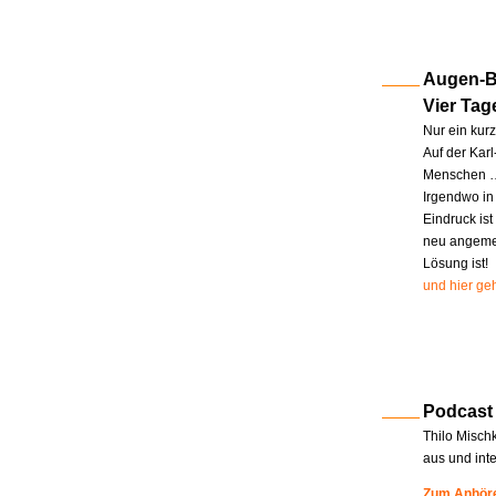
Augen-Bl
Vier Tag
Nur ein kur
Auf der Kar
Menschen … 
Irgendwo in
Eindruck ist
neu angemel
Lösung ist!
und hier geh
Podcast
Thilo Misch
aus und int
Zum Anhöre