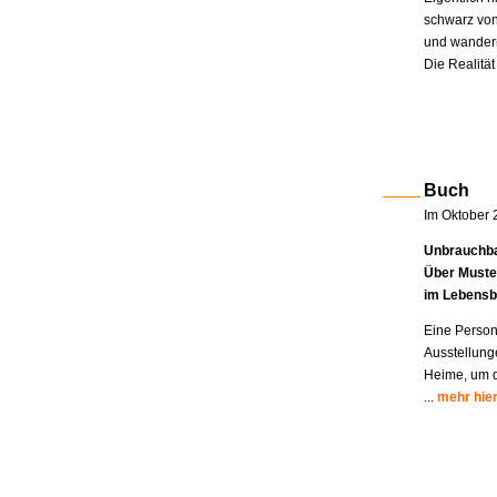
schwarz von
und wandern
Die Realität
Buch
Im Oktober 
Unbrauchba
Über Muste
im Lebensb
Eine Person
Ausstellung
Heime, um di
...
mehr hie