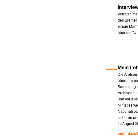
Intervie
Verräter, me
des Bremer 
einige Männe
über die "U
Mein Le
Die Arolsen
übernommen.
Sammlung en
Archiven un
und vor all
Mir ist es w
Nationalsoz
sicheren un
Im August 2
mehr dazu 