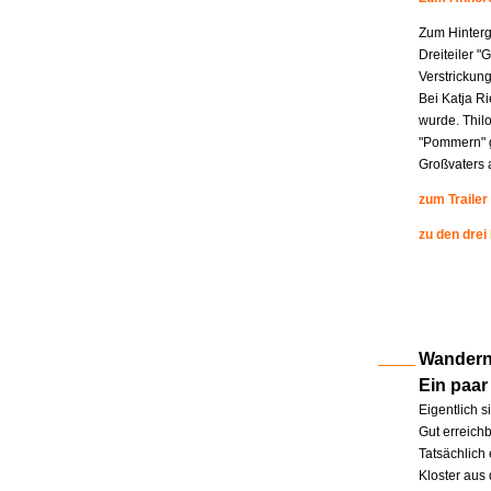
Zum Hinterg
Dreiteiler "
Verstrickung
Bei Katja R
wurde. Thil
"Pommern" g
Großvaters a
zum Trailer
zu den drei
Wandern 
Ein paar
Eigentlich s
Gut erreichb
Tatsächlich 
Kloster aus