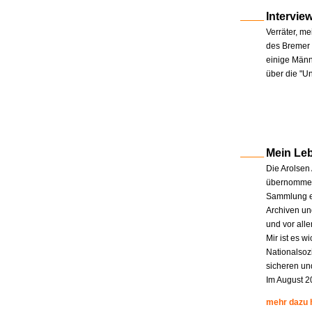
Intervie
Verräter, me
des Bremer 
einige Männe
über die "U
Mein Le
Die Arolsen
übernommen.
Sammlung en
Archiven un
und vor all
Mir ist es w
Nationalsoz
sicheren un
Im August 2
mehr dazu 