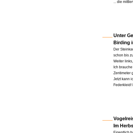
... die mitt
Unter Ge
Birding 
Der Steinkau
schon bis zu
Weiter link
Ich brauche 
Zentimeter 
Jetzt kann 
Federkleid!
Vogelrei
Im Herb
Eigentlich h