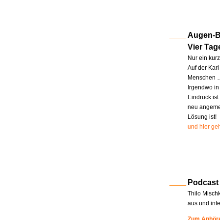
Augen-Bl
Vier Tag
Nur ein kur
Auf der Kar
Menschen … 
Irgendwo in
Eindruck ist
neu angemel
Lösung ist!
und hier geh
Podcast
Thilo Misch
aus und int
Zum Anhöre