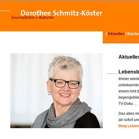
|
Aktuelles
|
Büche
Aktuelle
Lebensb
Immer wiede
unbekannter
einem Amt b
liegengebli
TV-Doku ...
Das alles mö
ab sofort un
Blog Lebens