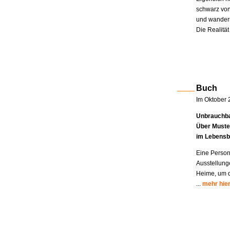
schwarz von
und wandern
Die Realität
Buch
Im Oktober 
Unbrauchba
Über Muste
im Lebensb
Eine Person
Ausstellung
Heime, um di
...
mehr hie