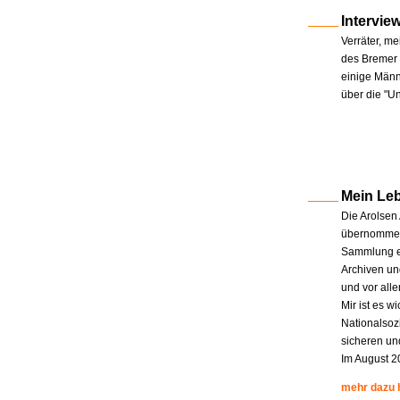
Intervie
Verräter, me
des Bremer 
einige Männe
über die "U
Mein Le
Die Arolsen
übernommen.
Sammlung en
Archiven un
und vor all
Mir ist es w
Nationalsoz
sicheren un
Im August 2
mehr dazu 