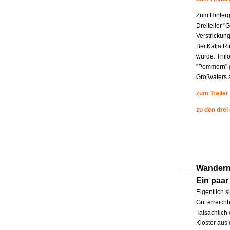
Zum Hinterg
Dreiteiler "
Verstrickung
Bei Katja R
wurde. Thil
"Pommern" g
Großvaters a
zum Trailer
zu den drei
Wandern 
Ein paar
Eigentlich s
Gut erreichb
Tatsächlich 
Kloster aus