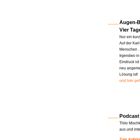
Augen-Bl
Vier Tag
Nur ein kur
Auf der Kar
Menschen … 
Irgendwo in
Eindruck ist
neu angemel
Lösung ist!
und hier geh
Podcast
Thilo Misch
aus und int
Zum Anhöre