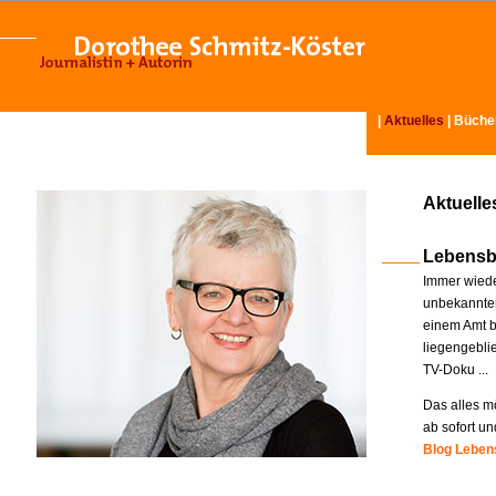
|
Aktuelles
|
Büche
Aktuelle
Lebensb
Immer wiede
unbekannter
einem Amt b
liegengebli
TV-Doku ...
Das alles mö
ab sofort un
Blog Lebens