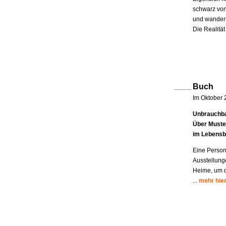
schwarz von
und wandern
Die Realität
Buch
Im Oktober 
Unbrauchba
Über Muste
im Lebensb
Eine Person
Ausstellung
Heime, um di
...
mehr hie