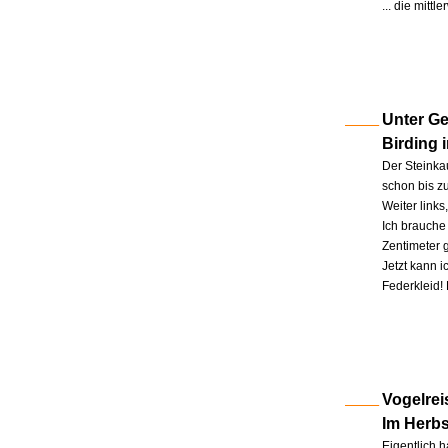
... die mitt
Unter Ge
Birding 
Der Steinkau
schon bis zu
Weiter link
Ich brauche 
Zentimeter 
Jetzt kann 
Federkleid!
Vogelrei
Im Herb
Eigentlich h