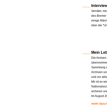
Intervie
Verräter, me
des Bremer 
einige Männe
über die "U
Mein Le
Die Arolsen
übernommen.
Sammlung en
Archiven un
und vor all
Mir ist es w
Nationalsoz
sicheren un
Im August 2
mehr dazu 