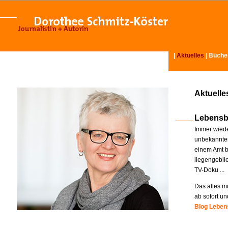
|
Aktuelles
|
Büche
Aktuelle
Lebensb
Immer wiede
unbekannter
einem Amt b
liegengebli
TV-Doku ...
Das alles mö
ab sofort un
Blog Lebens