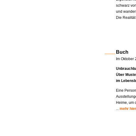
schwarz von
und wandern
Die Realität
Buch
Im Oktober 
Unbrauchba
Über Muste
im Lebensb
Eine Person
Ausstellung
Heime, um di
...
mehr hie