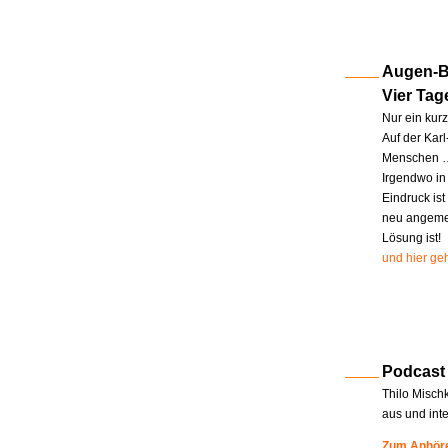
Augen-Bl
Vier Tag
Nur ein kur
Auf der Kar
Menschen … 
Irgendwo in
Eindruck ist
neu angemel
Lösung ist!
und hier geh
Podcast
Thilo Misch
aus und int
Zum Anhöre