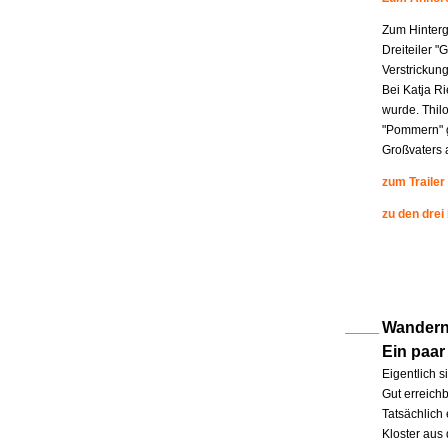
Zum Hinterg
Dreiteiler "
Verstrickung
Bei Katja R
wurde. Thil
"Pommern" g
Großvaters a
zum Trailer
zu den drei
Wandern 
Ein paar
Eigentlich s
Gut erreichb
Tatsächlich 
Kloster aus