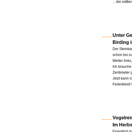
... die mitt
Unter Ge
Birding 
Der Steinkau
schon bis zu
Weiter link
Ich brauche 
Zentimeter 
Jetzt kann 
Federkleid!
Vogelrei
Im Herb
Eigentlich h