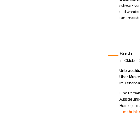
schwarz von
und wandern
Die Realität
Buch
Im Oktober 
Unbrauchba
Über Muste
im Lebensb
Eine Person
Ausstellung
Heime, um di
...
mehr hie