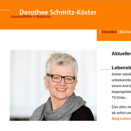
|
Aktuelles
|
Büche
Aktuelle
Lebensb
Immer wiede
unbekannter
einem Amt b
liegengebli
TV-Doku ...
Das alles mö
ab sofort un
Blog Lebens