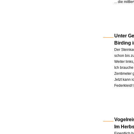
... die mitt
Unter Ge
Birding 
Der Steinkau
schon bis zu
Weiter link
Ich brauche 
Zentimeter 
Jetzt kann 
Federkleid!
Vogelrei
Im Herb
Eigentlich h