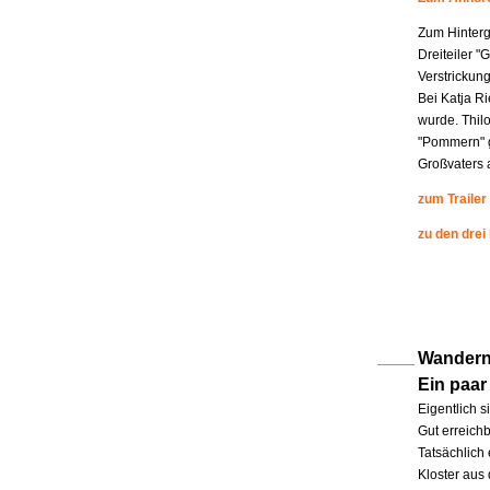
Zum Hinterg
Dreiteiler "
Verstrickung
Bei Katja R
wurde. Thil
"Pommern" g
Großvaters a
zum Trailer
zu den drei
Wandern 
Ein paar
Eigentlich s
Gut erreichb
Tatsächlich 
Kloster aus