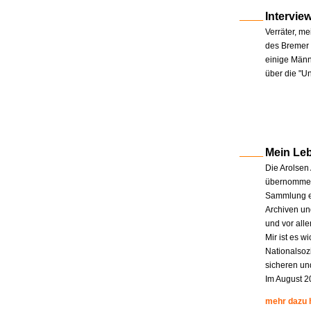
Intervie
Verräter, me
des Bremer 
einige Männe
über die "U
Mein Le
Die Arolsen
übernommen.
Sammlung en
Archiven un
und vor all
Mir ist es w
Nationalsoz
sicheren un
Im August 2
mehr dazu 