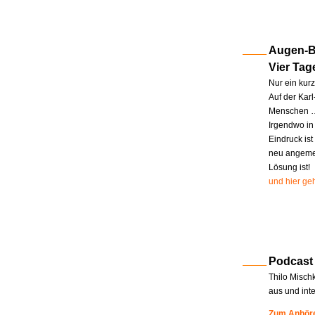
Augen-Bl
Vier Tag
Nur ein kur
Auf der Kar
Menschen … 
Irgendwo in
Eindruck ist
neu angemel
Lösung ist!
und hier geh
Podcast
Thilo Misch
aus und int
Zum Anhöre