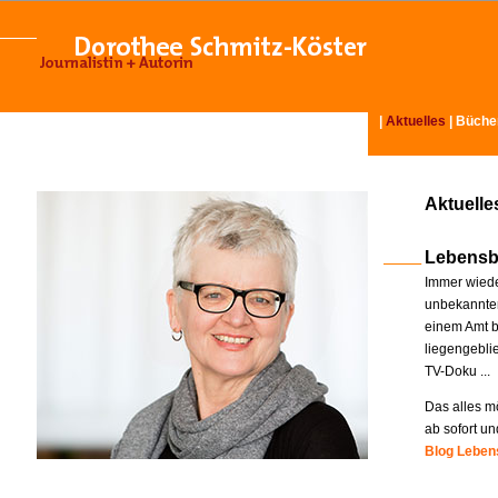
|
Aktuelles
|
Büche
Aktuelle
Lebensb
Immer wiede
unbekannter
einem Amt b
liegengebli
TV-Doku ...
Das alles mö
ab sofort un
Blog Lebens