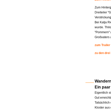
Zum Hinterg
Dreiteiler "
Verstrickung
Bei Katja R
wurde. Thil
"Pommern" g
Großvaters a
zum Trailer
zu den drei
Wandern 
Ein paar
Eigentlich s
Gut erreichb
Tatsächlich 
Kloster aus