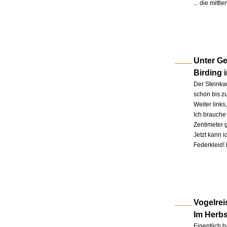
... die mitt
Unter Ge
Birding 
Der Steinkau
schon bis zu
Weiter link
Ich brauche 
Zentimeter 
Jetzt kann 
Federkleid!
Vogelrei
Im Herb
Eigentlich h