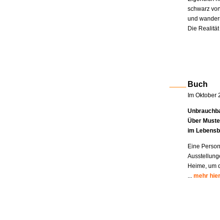
schwarz von
und wandern
Die Realität
Buch
Im Oktober 
Unbrauchba
Über Muste
im Lebensb
Eine Person
Ausstellung
Heime, um di
...
mehr hie