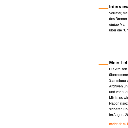
Intervie
Verräter, me
des Bremer 
einige Männe
über die "U
Mein Le
Die Arolsen
übernommen.
Sammlung en
Archiven un
und vor all
Mir ist es w
Nationalsoz
sicheren un
Im August 2
mehr dazu 