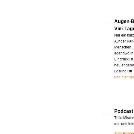
Augen-Bl
Vier Tag
Nur ein kur
Auf der Kar
Menschen … 
Irgendwo in
Eindruck ist
neu angemel
Lösung ist!
und hier geh
Podcast
Thilo Misch
aus und int
Zum Anhöre