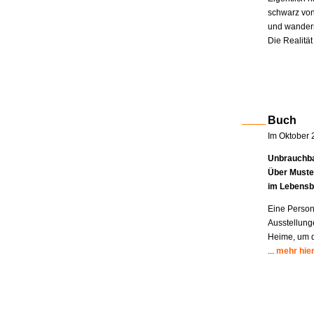
schwarz von
und wandern
Die Realität
Buch
Im Oktober 
Unbrauchba
Über Muste
im Lebensb
Eine Person
Ausstellung
Heime, um di
...
mehr hie