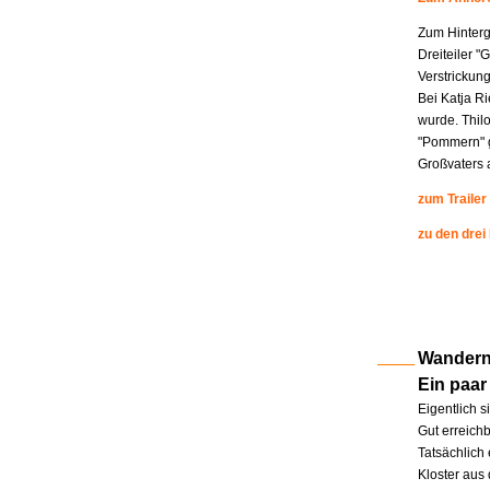
Zum Hinterg
Dreiteiler "
Verstrickung
Bei Katja R
wurde. Thil
"Pommern" g
Großvaters a
zum Trailer
zu den drei
Wandern 
Ein paar
Eigentlich s
Gut erreichb
Tatsächlich 
Kloster aus