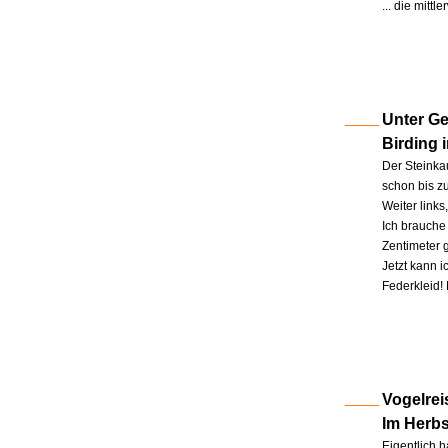
... die mitt
Unter Ge
Birding 
Der Steinkau
schon bis zu
Weiter link
Ich brauche 
Zentimeter 
Jetzt kann 
Federkleid!
Vogelrei
Im Herb
Eigentlich h