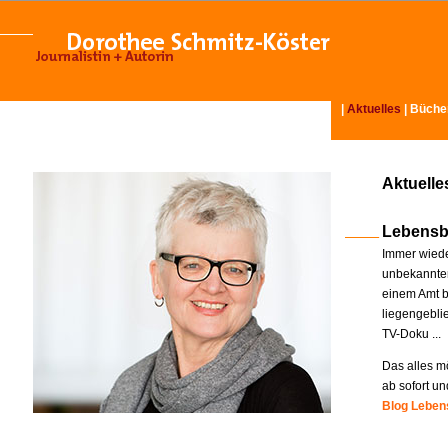
|
Aktuelles
|
Büche
Aktuelle
Lebensb
Immer wiede
unbekannter
einem Amt b
liegengebli
TV-Doku ...
Das alles mö
ab sofort un
Blog Lebens