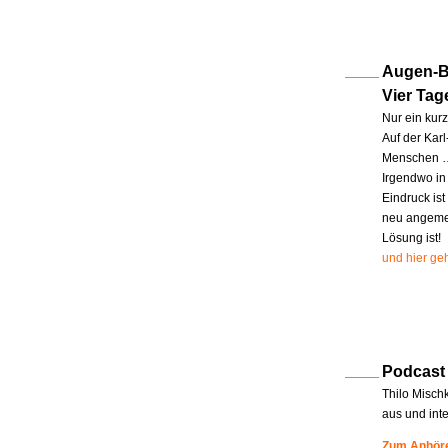
Augen-Bl
Vier Tag
Nur ein kur
Auf der Kar
Menschen … 
Irgendwo in
Eindruck ist
neu angemel
Lösung ist!
und hier geh
Podcast
Thilo Misch
aus und int
Zum Anhöre