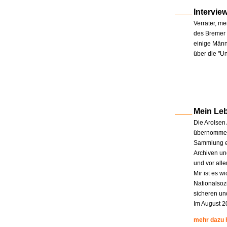
Intervie
Verräter, me
des Bremer 
einige Männe
über die "U
Mein Le
Die Arolsen
übernommen.
Sammlung en
Archiven un
und vor all
Mir ist es w
Nationalsoz
sicheren un
Im August 2
mehr dazu 