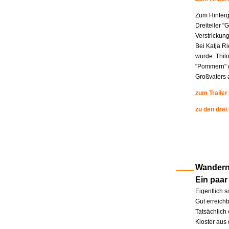
Zum Hinterg
Dreiteiler "
Verstrickung
Bei Katja R
wurde. Thil
"Pommern" g
Großvaters a
zum Trailer
zu den drei
Wandern 
Ein paar
Eigentlich s
Gut erreichb
Tatsächlich 
Kloster aus