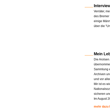
Intervie
Verräter, me
des Bremer 
einige Männe
über die "U
Mein Le
Die Arolsen
übernommen.
Sammlung en
Archiven un
und vor all
Mir ist es w
Nationalsoz
sicheren un
Im August 2
mehr dazu 