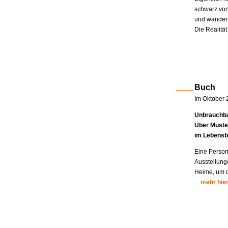
schwarz von
und wandern
Die Realität
Buch
Im Oktober 
Unbrauchba
Über Muste
im Lebensb
Eine Person
Ausstellung
Heime, um di
...
mehr hie