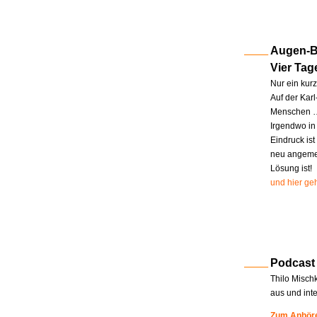
Augen-Bl
Vier Tag
Nur ein kur
Auf der Kar
Menschen … 
Irgendwo in
Eindruck ist
neu angemel
Lösung ist!
und hier geh
Podcast
Thilo Misch
aus und int
Zum Anhöre