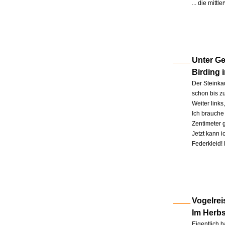
... die mitt
Unter Ge
Birding 
Der Steinkau
schon bis zu
Weiter link
Ich brauche 
Zentimeter 
Jetzt kann 
Federkleid!
Vogelrei
Im Herb
Eigentlich h