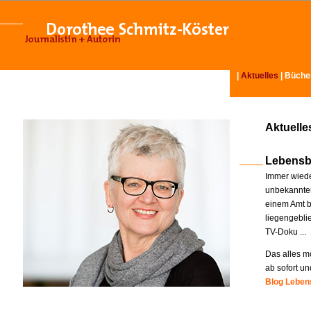
|
Aktuelles
|
Büche
Aktuelle
Lebensb
Immer wiede
unbekannter
einem Amt b
liegengebli
TV-Doku ...
Das alles mö
ab sofort un
Blog Lebens