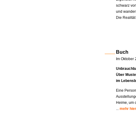
schwarz von
und wandern
Die Realität
Buch
Im Oktober 
Unbrauchba
Über Muste
im Lebensb
Eine Person
Ausstellung
Heime, um di
...
mehr hie