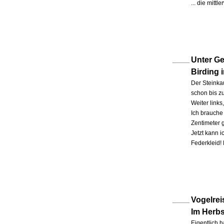
... die mitt
Unter Ge
Birding 
Der Steinkau
schon bis zu
Weiter link
Ich brauche 
Zentimeter 
Jetzt kann 
Federkleid!
Vogelrei
Im Herb
Eigentlich h