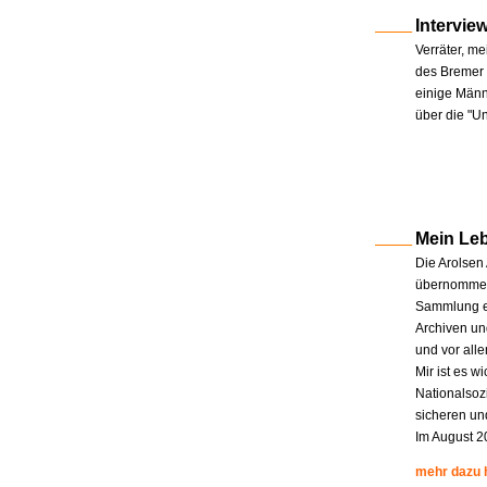
Intervie
Verräter, me
des Bremer 
einige Männe
über die "U
Mein Le
Die Arolsen
übernommen.
Sammlung en
Archiven un
und vor all
Mir ist es w
Nationalsoz
sicheren un
Im August 2
mehr dazu 