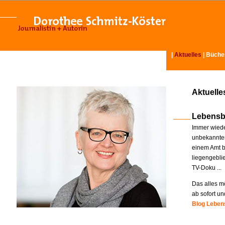
|
Aktuelles
|
Büche
Aktuelle
Lebensb
Immer wiede
unbekannter
einem Amt b
liegengebli
TV-Doku ...
Das alles mö
ab sofort un
Blog Lebens