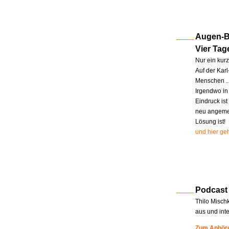
Augen-Bl
Vier Tag
Nur ein kur
Auf der Kar
Menschen … 
Irgendwo in
Eindruck ist
neu angemel
Lösung ist!
und hier geh
Podcast
Thilo Misch
aus und int
Zum Anhöre