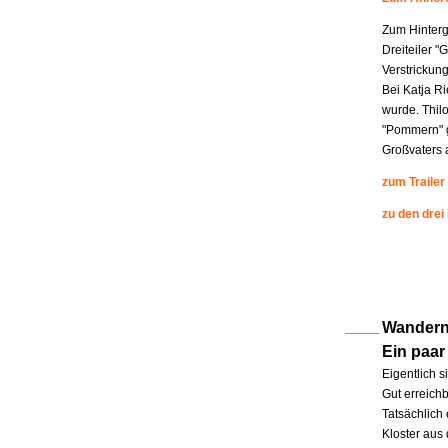
Zum Hinterg
Dreiteiler "
Verstrickung
Bei Katja R
wurde. Thil
"Pommern" g
Großvaters a
zum Trailer
zu den drei
Wandern 
Ein paar
Eigentlich s
Gut erreichb
Tatsächlich 
Kloster aus