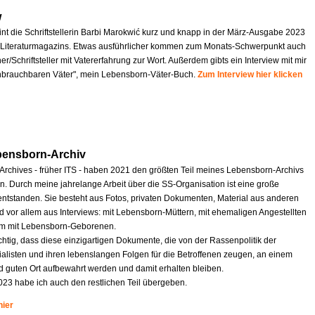
w
int die Schriftstellerin Barbi Marokwić kurz und knapp in der März-Ausgabe 2023
Literaturmagazins. Etwas ausführlicher kommen zum Monats-Schwerpunkt auch
r/Schriftsteller mit Vatererfahrung zur Wort. Außerdem gibts ein Interview mit mir
nbrauchbaren Väter", mein Lebensborn-Väter-Buch.
Zum Interview hier klicken
bensborn-Archiv
 Archives - früher ITS - haben 2021 den größten Teil meines Lebensborn-Archivs
 Durch meine jahrelange Arbeit über die SS-Organisation ist eine große
tstanden. Sie besteht aus Fotos, privaten Dokumenten, Material aus anderen
d vor allem aus Interviews: mit Lebensborn-Müttern, mit ehemaligen Angestellten
em mit Lebensborn-Geborenen.
ichtig, dass diese einzigartigen Dokumente, die von der Rassenpolitik der
ialisten und ihren lebenslangen Folgen für die Betroffenen zeugen, an einem
d guten Ort aufbewahrt werden und damit erhalten bleiben.
023 habe ich auch den restlichen Teil übergeben.
hier