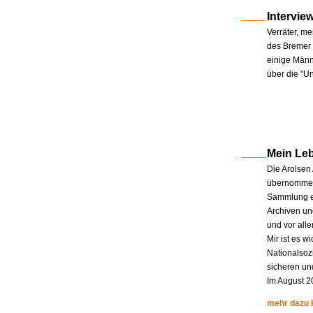
Intervie
Verräter, me
des Bremer 
einige Männe
über die "U
Mein Le
Die Arolsen
übernommen.
Sammlung en
Archiven un
und vor all
Mir ist es w
Nationalsoz
sicheren un
Im August 2
mehr dazu 