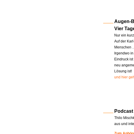
Augen-Bl
Vier Tag
Nur ein kur
Auf der Kar
Menschen … 
Irgendwo in
Eindruck ist
neu angemel
Lösung ist!
und hier geh
Podcast
Thilo Misch
aus und int
Zum Anhöre