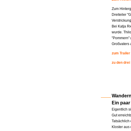
Zum Hinterg
Dreiteiler "
Verstrickung
Bei Katja R
wurde. Thil
"Pommern" g
Großvaters a
zum Trailer
zu den drei
Wandern 
Ein paar
Eigentlich s
Gut erreichb
Tatsächlich 
Kloster aus