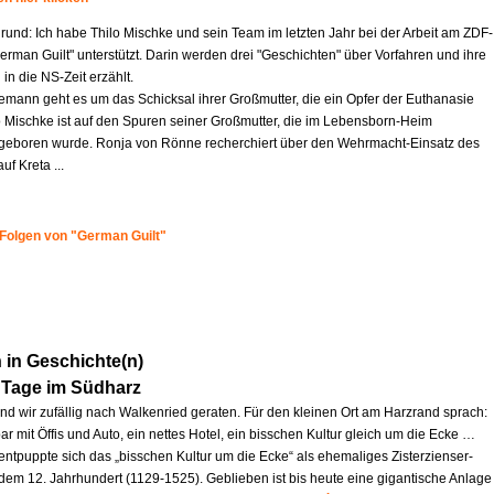
rund: Ich habe Thilo Mischke und sein Team im letzten Jahr bei der Arbeit am ZDF-
German Guilt" unterstützt. Darin werden drei "Geschichten" über Vorfahren und ihre
 in die NS-Zeit erzählt.
iemann geht es um das Schicksal ihrer Großmutter, die ein Opfer der Euthanasie
o Mischke ist auf den Spuren seiner Großmutter, die im Lebensborn-Heim
eboren wurde. Ronja von Rönne recherchiert über den Wehrmacht-Einsatz des
uf Kreta ...
 Folgen von "German Guilt"
in Geschichte(n)
 Tage im Südharz
ind wir zufällig nach Walkenried geraten. Für den kleinen Ort am Harzrand sprach:
ar mit Öffis und Auto, ein nettes Hotel, ein bisschen Kultur gleich um die Ecke …
entpuppte sich das „bisschen Kultur um die Ecke“ als ehemaliges Zisterzienser-
 dem 12. Jahrhundert (1129-1525). Geblieben ist bis heute eine gigantische Anlage