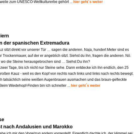
lerweile zum UNESCO-Weltkulturerbe gehört ...
hier geht´s weiter
iern
in der spanischen Extremadura
z sitzt direkt vor unserer Tür … sagen die anderen. Naja, hundert Meter sind es
r Trockenmauer, auf der er angeblich sitzt. Siehst du ihn, fragen die anderen. Nö.
s, wo die Steine herausgebrochen sind … Siehst Du ihn?
zwei Tage, bis ich nicht nur Steine sehe. Dann entdecke ich ihn endlich, den 25
großen Kauz - weil es den Kopf von rechts nach links und links nach rechts bewegt.
ich tatsächlich seine weißen Augenbrauen ausmachen und das braun-gefleckte
 Beim Wiedehopf-Finden bin ich schneller ...
hier geht´s weiter
se
st nach Andalusien und Marokko
abe ich mir den Vogelzug anders vorgestellt. Eigentlich dachte ich, der Himmel sei