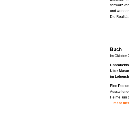
schwarz von
und wandern
Die Realität
Buch
Im Oktober 
Unbrauchba
Über Muste
im Lebensb
Eine Person
Ausstellung
Heime, um di
...
mehr hie