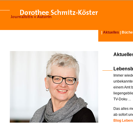
|
Aktuelles
|
Büche
Aktuelle
Lebensb
Immer wiede
unbekannter
einem Amt b
liegengebli
TV-Doku ...
Das alles mö
ab sofort un
Blog Lebens