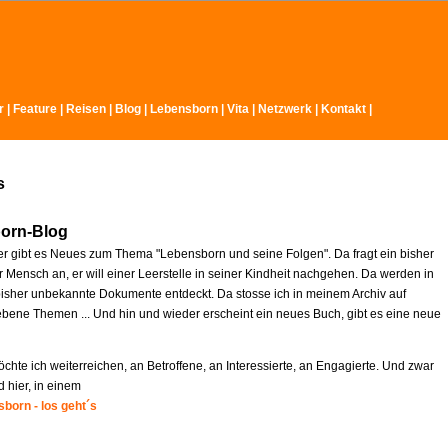
r
|
Feature
|
Reisen
|
Blog
|
Lebensborn
|
Vita
|
Netzwerk
|
Kontakt
|
s
orn-Blog
r gibt es Neues zum Thema "Lebensborn und seine Folgen". Da fragt ein bisher
 Mensch an, er will einer Leerstelle in seiner Kindheit nachgehen. Da werden in
isher unbekannte Dokumente entdeckt. Da stosse ich in meinem Archiv auf
ebene Themen ... Und hin und wieder erscheint ein neues Buch, gibt es eine neue
chte ich weiterreichen, an Betroffene, an Interessierte, an Engagierte. Und zwar
d hier, in einem
born - los geht´s