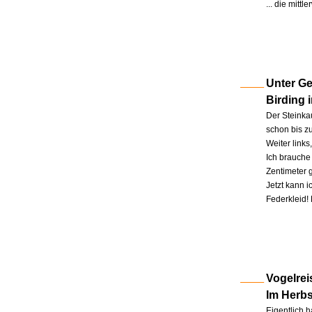
... die mitt
Unter Ge
Birding 
Der Steinkau
schon bis zu
Weiter link
Ich brauche 
Zentimeter 
Jetzt kann 
Federkleid!
Vogelrei
Im Herb
Eigentlich h