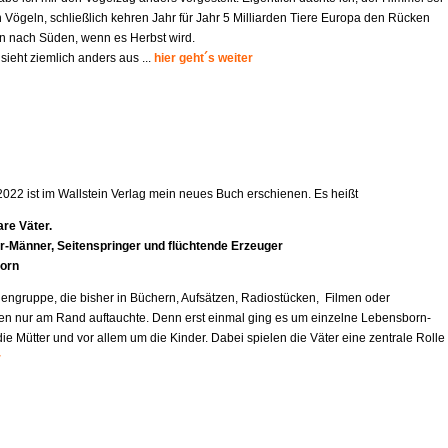
 Vögeln, schließlich kehren Jahr für Jahr 5 Milliarden Tiere Europa den Rücken
 nach Süden, wenn es Herbst wird.
 sieht ziemlich anders aus ...
hier geht´s weiter
2022 ist im Wallstein Verlag mein neues Buch erschienen. Es heißt
re Väter.
r-Mä
nner, Seitenspringer und flüchtende Erzeuger
orn
engruppe, die bisher in Büchern, Aufsätzen, Radiostücken, Filmen oder
en nur am Rand auftauchte. Denn erst einmal ging es um einzelne Lebensborn-
e Mütter und vor allem um die Kinder. Dabei spielen die Väter eine zentrale Rolle
r