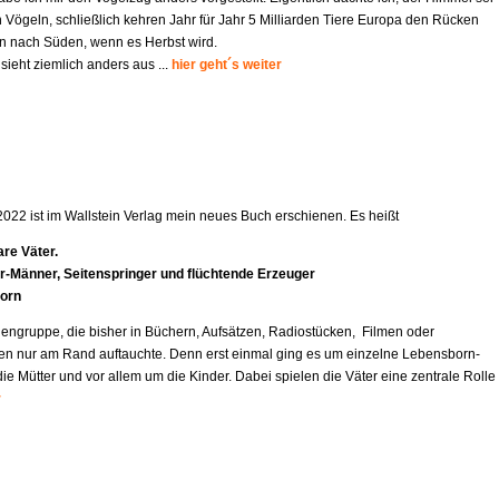
 Vögeln, schließlich kehren Jahr für Jahr 5 Milliarden Tiere Europa den Rücken
 nach Süden, wenn es Herbst wird.
 sieht ziemlich anders aus ...
hier geht´s weiter
2022 ist im Wallstein Verlag mein neues Buch erschienen. Es heißt
re Väter.
r-Mä
nner, Seitenspringer und flüchtende Erzeuger
orn
engruppe, die bisher in Büchern, Aufsätzen, Radiostücken, Filmen oder
en nur am Rand auftauchte. Denn erst einmal ging es um einzelne Lebensborn-
e Mütter und vor allem um die Kinder. Dabei spielen die Väter eine zentrale Rolle
r