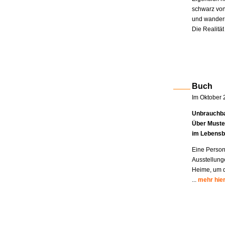
schwarz von
und wandern
Die Realität
Buch
Im Oktober 
Unbrauchba
Über Muste
im Lebensb
Eine Person
Ausstellung
Heime, um di
...
mehr hie