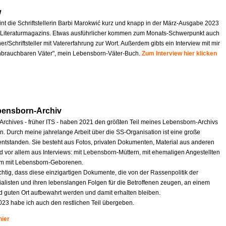
w
int die Schriftstellerin Barbi Marokwić kurz und knapp in der März-Ausgabe 2023
Literaturmagazins. Etwas ausführlicher kommen zum Monats-Schwerpunkt auch
r/Schriftsteller mit Vatererfahrung zur Wort. Außerdem gibts ein Interview mit mir
nbrauchbaren Väter", mein Lebensborn-Väter-Buch.
Zum Interview hier klicken
bensborn-Archiv
 Archives - früher ITS - haben 2021 den größten Teil meines Lebensborn-Archivs
 Durch meine jahrelange Arbeit über die SS-Organisation ist eine große
tstanden. Sie besteht aus Fotos, privaten Dokumenten, Material aus anderen
d vor allem aus Interviews: mit Lebensborn-Müttern, mit ehemaligen Angestellten
em mit Lebensborn-Geborenen.
ichtig, dass diese einzigartigen Dokumente, die von der Rassenpolitik der
ialisten und ihren lebenslangen Folgen für die Betroffenen zeugen, an einem
d guten Ort aufbewahrt werden und damit erhalten bleiben.
023 habe ich auch den restlichen Teil übergeben.
hier