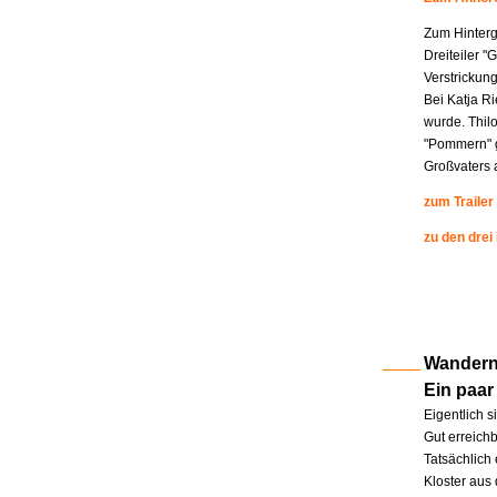
Zum Hinterg
Dreiteiler "
Verstrickung
Bei Katja R
wurde. Thil
"Pommern" g
Großvaters a
zum Trailer
zu den drei
Wandern 
Ein paar
Eigentlich s
Gut erreichb
Tatsächlich 
Kloster aus