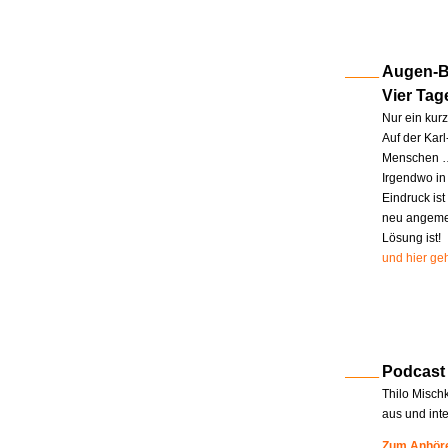
Augen-Bl
Vier Tag
Nur ein kur
Auf der Kar
Menschen … 
Irgendwo in
Eindruck ist
neu angemel
Lösung ist!
und hier geh
Podcast
Thilo Misch
aus und int
Zum Anhöre