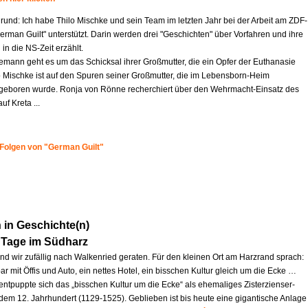
rund: Ich habe Thilo Mischke und sein Team im letzten Jahr bei der Arbeit am ZDF-
German Guilt" unterstützt. Darin werden drei "Geschichten" über Vorfahren und ihre
 in die NS-Zeit erzählt.
iemann geht es um das Schicksal ihrer Großmutter, die ein Opfer der Euthanasie
o Mischke ist auf den Spuren seiner Großmutter, die im Lebensborn-Heim
eboren wurde. Ronja von Rönne recherchiert über den Wehrmacht-Einsatz des
uf Kreta ...
 Folgen von "German Guilt"
in Geschichte(n)
 Tage im Südharz
ind wir zufällig nach Walkenried geraten. Für den kleinen Ort am Harzrand sprach:
ar mit Öffis und Auto, ein nettes Hotel, ein bisschen Kultur gleich um die Ecke …
entpuppte sich das „bisschen Kultur um die Ecke“ als ehemaliges Zisterzienser-
 dem 12. Jahrhundert (1129-1525). Geblieben ist bis heute eine gigantische Anlage