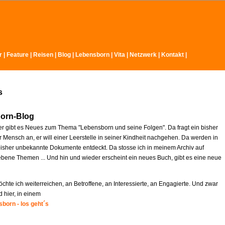
r
|
Feature
|
Reisen
|
Blog
|
Lebensborn
|
Vita
|
Netzwerk
|
Kontakt
|
s
orn-Blog
r gibt es Neues zum Thema "Lebensborn und seine Folgen". Da fragt ein bisher
 Mensch an, er will einer Leerstelle in seiner Kindheit nachgehen. Da werden in
isher unbekannte Dokumente entdeckt. Da stosse ich in meinem Archiv auf
ebene Themen ... Und hin und wieder erscheint ein neues Buch, gibt es eine neue
chte ich weiterreichen, an Betroffene, an Interessierte, an Engagierte. Und zwar
d hier, in einem
born - los geht´s