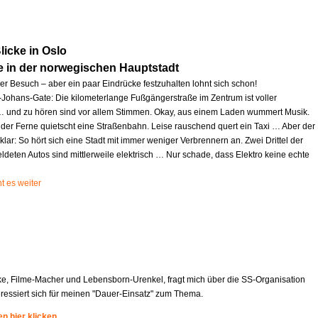
icke in Oslo
e in der norwegischen Hauptstadt
zer Besuch – aber ein paar Eindrücke festzuhalten lohnt sich schon!
l-Johans-Gate: Die kilometerlange Fußgängerstraße im Zentrum ist voller
und zu hören sind vor allem Stimmen. Okay, aus einem Laden wummert Musik.
 der Ferne quietscht eine Straßenbahn. Leise rauschend quert ein Taxi … Aber der
 klar: So hört sich eine Stadt mit immer weniger Verbrennern an. Zwei Drittel der
deten Autos sind mittlerweile elektrisch … Nur schade, dass Elektro keine echte
t es weiter
ke, Filme-Macher und Lebensborn-Urenkel, fragt mich über die SS-Organisation
eressiert sich für meinen "Dauer-Einsatz" zum Thema.
n hier klicken