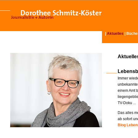
|
Aktuelles
|
Büche
Aktuelle
Lebensb
Immer wiede
unbekannter
einem Amt b
liegengebli
TV-Doku ...
Das alles mö
ab sofort un
Blog Lebens