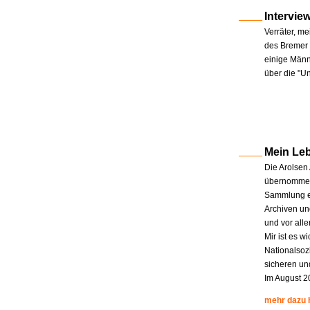
Intervie
Verräter, me
des Bremer 
einige Männe
über die "U
Mein Le
Die Arolsen
übernommen.
Sammlung en
Archiven un
und vor all
Mir ist es w
Nationalsoz
sicheren un
Im August 2
mehr dazu 