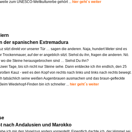
lerweile zum UNESCO-Weltkulturerbe gehört ...
hier geht´s weiter
iern
in der spanischen Extremadura
z sitzt direkt vor unserer Tür … sagen die anderen. Naja, hundert Meter sind es
r Trockenmauer, auf der er angeblich sitzt. Siehst du ihn, fragen die anderen. Nö.
s, wo die Steine herausgebrochen sind … Siehst Du ihn?
zwei Tage, bis ich nicht nur Steine sehe. Dann entdecke ich ihn endlich, den 25
großen Kauz - weil es den Kopf von rechts nach links und links nach rechts bewegt.
ich tatsächlich seine weißen Augenbrauen ausmachen und das braun-gefleckte
 Beim Wiedehopf-Finden bin ich schneller ...
hier geht´s weiter
se
st nach Andalusien und Marokko
abe ich mir den Vogelzug anders vorgestellt. Eigentlich dachte ich, der Himmel sei