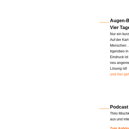
Augen-Bl
Vier Tag
Nur ein kur
Auf der Kar
Menschen … 
Irgendwo in
Eindruck ist
neu angemel
Lösung ist!
und hier geh
Podcast
Thilo Misch
aus und int
Zum Anhöre