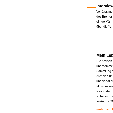
Intervie
Verräter, me
des Bremer 
einige Männe
über die "U
Mein Le
Die Arolsen
übernommen.
Sammlung en
Archiven un
und vor all
Mir ist es w
Nationalsoz
sicheren un
Im August 2
mehr dazu 