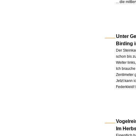
... die mitt
Unter Ge
Birding 
Der Steinkau
schon bis zu
Weiter link
Ich brauche 
Zentimeter 
Jetzt kann 
Federkleid!
Vogelrei
Im Herb
Eigentlich h