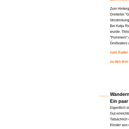
Zum Hinterg
Dreiteiler "
Verstrickung
Bei Katja R
wurde. Thil
"Pommern" g
Großvaters a
zum Trailer
zu den drei
Wandern 
Ein paar
Eigentlich s
Gut erreichb
Tatsächlich 
Kloster aus