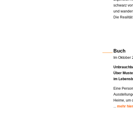
schwarz von
und wandern
Die Realität
Buch
Im Oktober 
Unbrauchba
Über Muste
im Lebensb
Eine Person
Ausstellung
Heime, um di
...
mehr hie