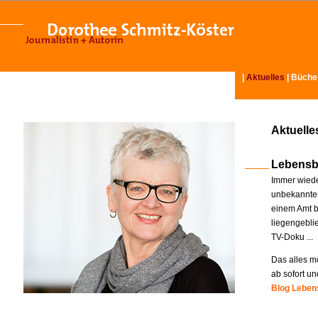
|
Aktuelles
|
Büche
Aktuelle
Lebensb
Immer wiede
unbekannter
einem Amt b
liegengebli
TV-Doku ...
Das alles mö
ab sofort un
Blog Lebens