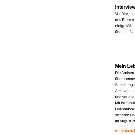
Intervie
Verräter, me
des Bremer 
einige Männe
über die "U
Mein Le
Die Arolsen
übernommen.
Sammlung en
Archiven un
und vor all
Mir ist es w
Nationalsoz
sicheren un
Im August 2
mehr dazu 