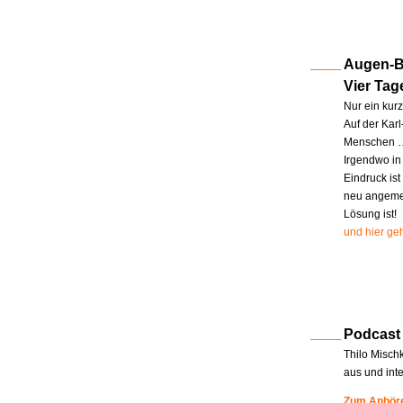
Augen-Bl
Vier Tag
Nur ein kur
Auf der Kar
Menschen … 
Irgendwo in
Eindruck ist
neu angemel
Lösung ist!
und hier geh
Podcast
Thilo Misch
aus und int
Zum Anhöre