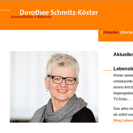
|
Aktuelles
|
Büche
Aktuelle
Lebensb
Immer wiede
unbekannter
einem Amt b
liegengebli
TV-Doku ...
Das alles mö
ab sofort un
Blog Lebens