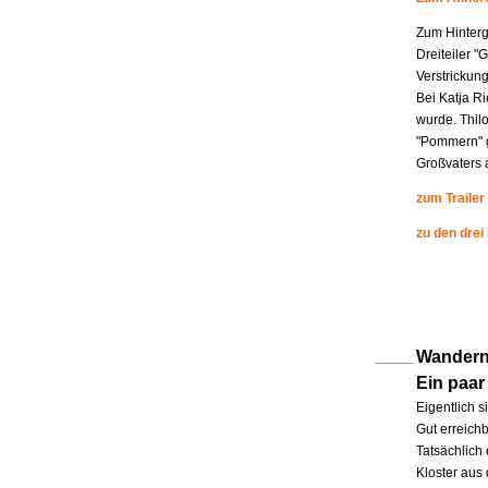
Zum Hinterg
Dreiteiler "
Verstrickung
Bei Katja R
wurde. Thil
"Pommern" g
Großvaters a
zum Trailer
zu den drei
Wandern 
Ein paar
Eigentlich s
Gut erreichb
Tatsächlich 
Kloster aus