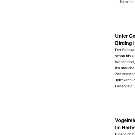
... die mitt
Unter Ge
Birding 
Der Steinkau
schon bis zu
Weiter link
Ich brauche 
Zentimeter 
Jetzt kann 
Federkleid!
Vogelrei
Im Herb
Eigentlich h