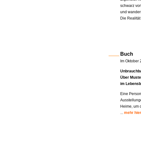
schwarz von
und wandern
Die Realität
Buch
Im Oktober 
Unbrauchba
Über Muste
im Lebensb
Eine Person
Ausstellung
Heime, um di
...
mehr hie