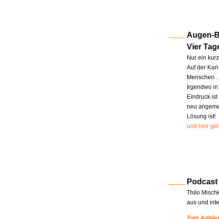
Augen-Bl
Vier Tag
Nur ein kur
Auf der Kar
Menschen … 
Irgendwo in
Eindruck ist
neu angemel
Lösung ist!
und hier geh
Podcast
Thilo Misch
aus und int
Zum Anhöre