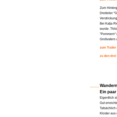
Zum Hinterg
Dreiteiler "
Verstrickung
Bei Katja R
wurde. Thil
"Pommern" g
Großvaters a
zum Trailer
zu den drei
Wandern 
Ein paar
Eigentlich s
Gut erreichb
Tatsächlich 
Kloster aus