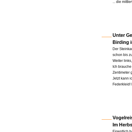
... die mitt
Unter Ge
Birding 
Der Steinkau
schon bis zu
Weiter link
Ich brauche 
Zentimeter 
Jetzt kann 
Federkleid!
Vogelrei
Im Herb
Eigentlich h