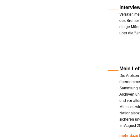
Intervie
Verräter, me
des Bremer 
einige Männe
über die "U
Mein Le
Die Arolsen
übernommen.
Sammlung en
Archiven un
und vor all
Mir ist es w
Nationalsoz
sicheren un
Im August 2
mehr dazu 