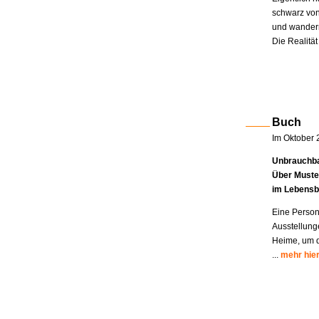
schwarz von
und wandern
Die Realität
Buch
Im Oktober 
Unbrauchba
Über Muste
im Lebensb
Eine Person
Ausstellung
Heime, um di
...
mehr hie