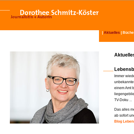
|
Aktuelles
|
Büche
Aktuelle
Lebensb
Immer wiede
unbekannter
einem Amt b
liegengebli
TV-Doku ...
Das alles mö
ab sofort un
Blog Lebens