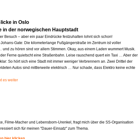
icke in Oslo
e in der norwegischen Hauptstadt
zer Besuch – aber ein paar Eindrücke festzuhalten lohnt sich schon!
l-Johans-Gate: Die kilometerlange Fußgängerstraße im Zentrum ist voller
und zu hören sind vor allem Stimmen. Okay, aus einem Laden wummert Musik.
 der Ferne quietscht eine Straßenbahn. Leise rauschend quert ein Taxi … Aber der
 klar: So hört sich eine Stadt mit immer weniger Verbrennern an. Zwei Drittel der
deten Autos sind mittlerweile elektrisch … Nur schade, dass Elektro keine echte
t es weiter
ke, Filme-Macher und Lebensborn-Urenkel, fragt mich über die SS-Organisation
eressiert sich für meinen "Dauer-Einsatz" zum Thema.
n hier klicken