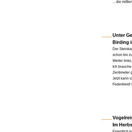
... die mitt
Unter Ge
Birding 
Der Steinkau
schon bis zu
Weiter link
Ich brauche 
Zentimeter 
Jetzt kann 
Federkleid!
Vogelrei
Im Herb
Eigentlich h