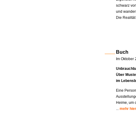
schwarz von
und wandern
Die Realität
Buch
Im Oktober 
Unbrauchba
Über Muste
im Lebensb
Eine Person
Ausstellung
Heime, um di
...
mehr hie