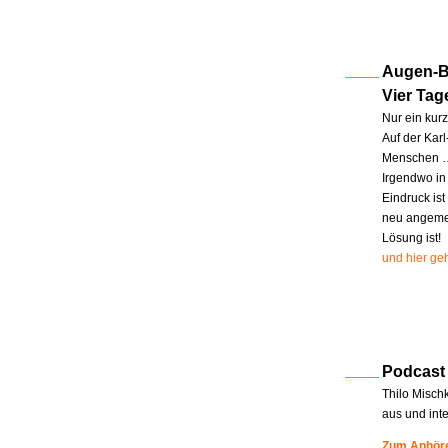
Augen-Bl
Vier Tag
Nur ein kur
Auf der Kar
Menschen … 
Irgendwo in
Eindruck ist
neu angemel
Lösung ist!
und hier geh
Podcast
Thilo Misch
aus und int
Zum Anhöre