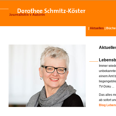
|
Aktuelles
|
Büche
Aktuelle
Lebensb
Immer wiede
unbekannter
einem Amt b
liegengebli
TV-Doku ...
Das alles mö
ab sofort un
Blog Lebens