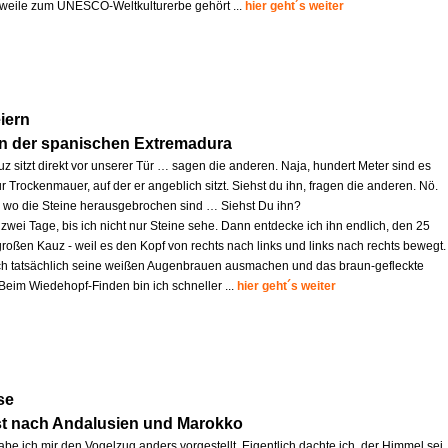
lerweile zum UNESCO-Weltkulturerbe gehört ...
hier geht´s weiter
iern
in der spanischen Extremadura
z sitzt direkt vor unserer Tür … sagen die anderen. Naja, hundert Meter sind es
r Trockenmauer, auf der er angeblich sitzt. Siehst du ihn, fragen die anderen. Nö.
s, wo die Steine herausgebrochen sind … Siehst Du ihn?
zwei Tage, bis ich nicht nur Steine sehe. Dann entdecke ich ihn endlich, den 25
großen Kauz - weil es den Kopf von rechts nach links und links nach rechts bewegt.
ich tatsächlich seine weißen Augenbrauen ausmachen und das braun-gefleckte
 Beim Wiedehopf-Finden bin ich schneller ...
hier geht´s weiter
se
st nach Andalusien und Marokko
abe ich mir den Vogelzug anders vorgestellt. Eigentlich dachte ich, der Himmel sei