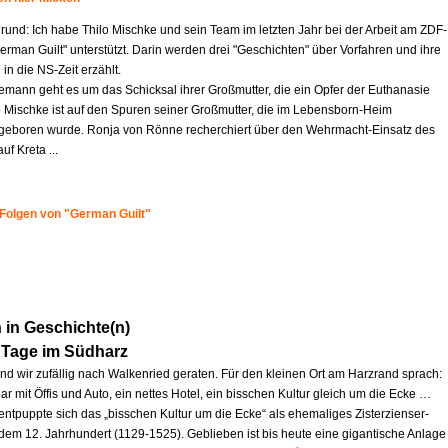
rund: Ich habe Thilo Mischke und sein Team im letzten Jahr bei der Arbeit am ZDF-
German Guilt" unterstützt. Darin werden drei "Geschichten" über Vorfahren und ihre
 in die NS-Zeit erzählt.
iemann geht es um das Schicksal ihrer Großmutter, die ein Opfer der Euthanasie
o Mischke ist auf den Spuren seiner Großmutter, die im Lebensborn-Heim
eboren wurde. Ronja von Rönne recherchiert über den Wehrmacht-Einsatz des
uf Kreta ...
 Folgen von "German Guilt"
in Geschichte(n)
 Tage im Südharz
ind wir zufällig nach Walkenried geraten. Für den kleinen Ort am Harzrand sprach:
ar mit Öffis und Auto, ein nettes Hotel, ein bisschen Kultur gleich um die Ecke …
entpuppte sich das „bisschen Kultur um die Ecke“ als ehemaliges Zisterzienser-
 dem 12. Jahrhundert (1129-1525). Geblieben ist bis heute eine gigantische Anlage