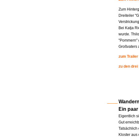
Zum Hinterg
Dreiteiler "
Verstrickung
Bei Katja R
wurde. Thil
"Pommern" g
Großvaters a
zum Trailer
zu den drei
Wandern 
Ein paar
Eigentlich s
Gut erreichb
Tatsächlich 
Kloster aus