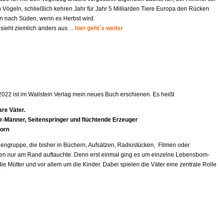
 Vögeln, schließlich kehren Jahr für Jahr 5 Milliarden Tiere Europa den Rücken
 nach Süden, wenn es Herbst wird.
 sieht ziemlich anders aus ...
hier geht´s weiter
2022 ist im Wallstein Verlag mein neues Buch erschienen. Es heißt
re Väter.
r-Mä
nner, Seitenspringer und flüchtende Erzeuger
orn
engruppe, die bisher in Büchern, Aufsätzen, Radiostücken, Filmen oder
en nur am Rand auftauchte. Denn erst einmal ging es um einzelne Lebensborn-
e Mütter und vor allem um die Kinder. Dabei spielen die Väter eine zentrale Rolle
r