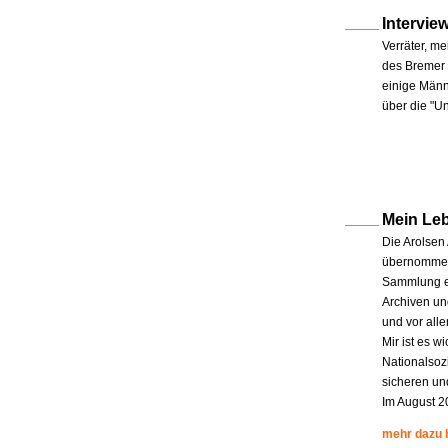
Intervie
Verräter, me
des Bremer 
einige Männe
über die "U
Mein Le
Die Arolsen
übernommen.
Sammlung en
Archiven un
und vor all
Mir ist es w
Nationalsoz
sicheren un
Im August 2
mehr dazu 