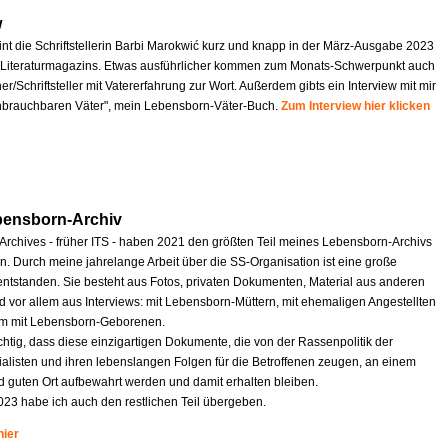
w
int die Schriftstellerin Barbi Marokwić kurz und knapp in der März-Ausgabe 2023
Literaturmagazins. Etwas ausführlicher kommen zum Monats-Schwerpunkt auch
r/Schriftsteller mit Vatererfahrung zur Wort. Außerdem gibts ein Interview mit mir
nbrauchbaren Väter", mein Lebensborn-Väter-Buch.
Zum Interview hier klicken
bensborn-Archiv
 Archives - früher ITS - haben 2021 den größten Teil meines Lebensborn-Archivs
 Durch meine jahrelange Arbeit über die SS-Organisation ist eine große
tstanden. Sie besteht aus Fotos, privaten Dokumenten, Material aus anderen
d vor allem aus Interviews: mit Lebensborn-Müttern, mit ehemaligen Angestellten
em mit Lebensborn-Geborenen.
ichtig, dass diese einzigartigen Dokumente, die von der Rassenpolitik der
ialisten und ihren lebenslangen Folgen für die Betroffenen zeugen, an einem
d guten Ort aufbewahrt werden und damit erhalten bleiben.
023 habe ich auch den restlichen Teil übergeben.
hier