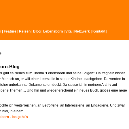
r
|
Feature
|
Reisen
|
Blog
|
Lebensborn
|
Vita
|
Netzwerk
|
Kontakt
|
s
orn-Blog
r gibt es Neues zum Thema "Lebensborn und seine Folgen". Da fragt ein bisher
 Mensch an, er will einer Leerstelle in seiner Kindheit nachgehen. Da werden in
isher unbekannte Dokumente entdeckt. Da stosse ich in meinem Archiv auf
ebene Themen ... Und hin und wieder erscheint ein neues Buch, gibt es eine neue
chte ich weiterreichen, an Betroffene, an Interessierte, an Engagierte. Und zwar
d hier, in einem
born - los geht´s