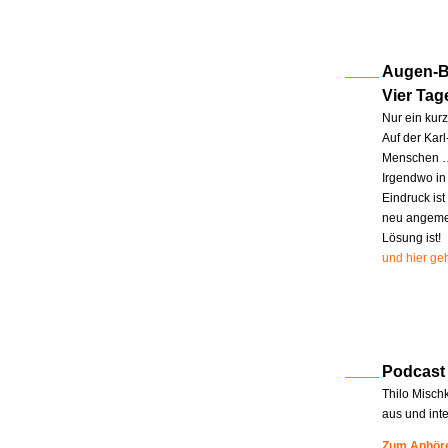
Augen-Bl
Vier Tag
Nur ein kur
Auf der Kar
Menschen … 
Irgendwo in
Eindruck ist
neu angemel
Lösung ist!
und hier geh
Podcast
Thilo Misch
aus und int
Zum Anhöre