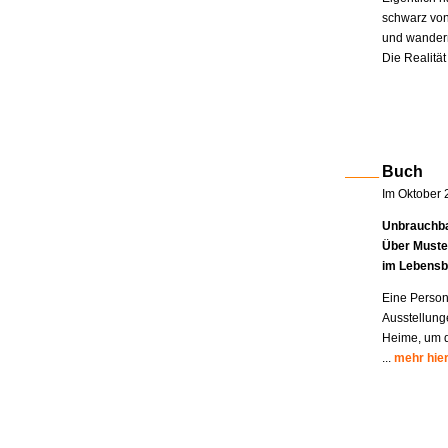
schwarz von
und wandern
Die Realität
Buch
Im Oktober 
Unbrauchba
Über Muste
im Lebensb
Eine Person
Ausstellung
Heime, um di
...
mehr hie