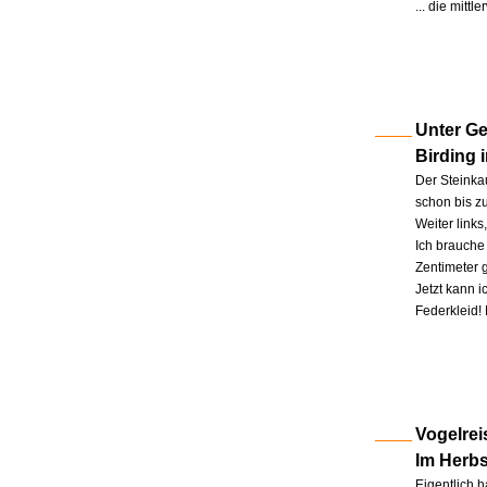
... die mitt
Unter Ge
Birding 
Der Steinkau
schon bis zu
Weiter link
Ich brauche 
Zentimeter 
Jetzt kann 
Federkleid!
Vogelrei
Im Herb
Eigentlich h