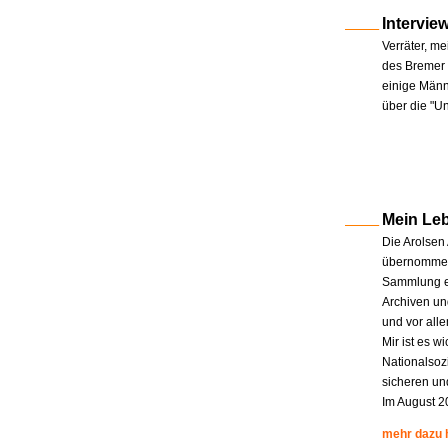
Intervie
Verräter, me
des Bremer 
einige Männe
über die "U
Mein Le
Die Arolsen
übernommen.
Sammlung en
Archiven un
und vor all
Mir ist es w
Nationalsoz
sicheren un
Im August 2
mehr dazu 