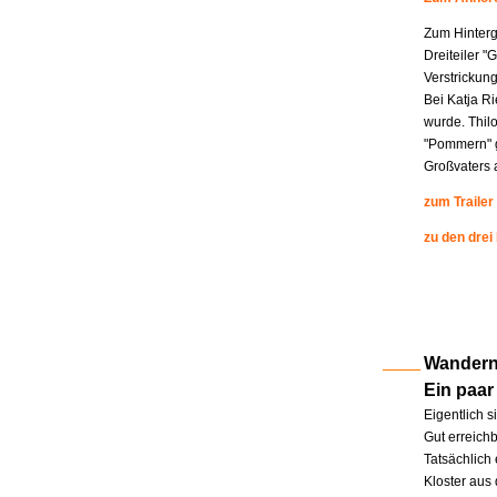
Zum Hinterg
Dreiteiler "
Verstrickung
Bei Katja R
wurde. Thil
"Pommern" g
Großvaters a
zum Trailer
zu den drei
Wandern 
Ein paar
Eigentlich s
Gut erreichb
Tatsächlich 
Kloster aus