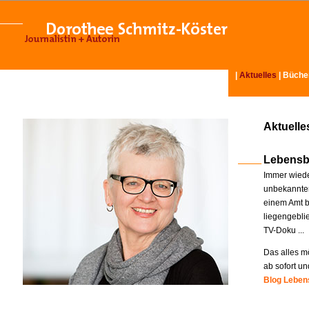
|
Aktuelles
|
Büche
Aktuelle
Lebensb
Immer wiede
unbekannter
einem Amt b
liegengebli
TV-Doku ...
Das alles mö
ab sofort un
Blog Lebens