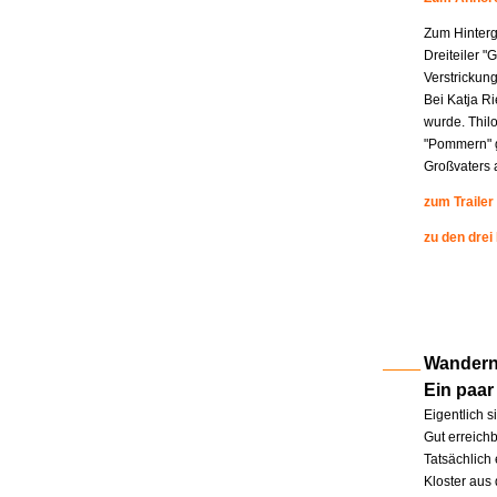
Zum Hinterg
Dreiteiler "
Verstrickung
Bei Katja R
wurde. Thil
"Pommern" g
Großvaters a
zum Trailer
zu den drei
Wandern 
Ein paar
Eigentlich s
Gut erreichb
Tatsächlich 
Kloster aus