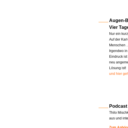
Augen-Bl
Vier Tag
Nur ein kur
Auf der Kar
Menschen … 
Irgendwo in
Eindruck ist
neu angemel
Lösung ist!
und hier geh
Podcast
Thilo Misch
aus und int
Zum Anhöre