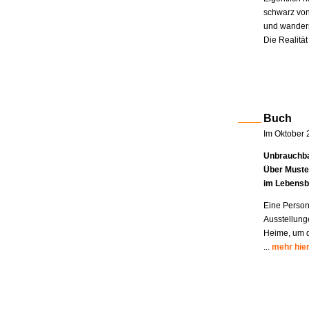
schwarz von
und wandern
Die Realität
Buch
Im Oktober 
Unbrauchba
Über Muste
im Lebensb
Eine Person
Ausstellung
Heime, um di
...
mehr hie