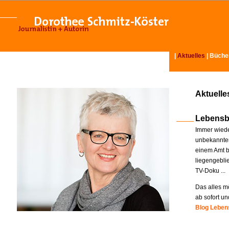
|
Aktuelles
|
Büche
Aktuelle
Lebensb
Immer wiede
unbekannter
einem Amt b
liegengebli
TV-Doku ...
Das alles mö
ab sofort un
Blog Lebens