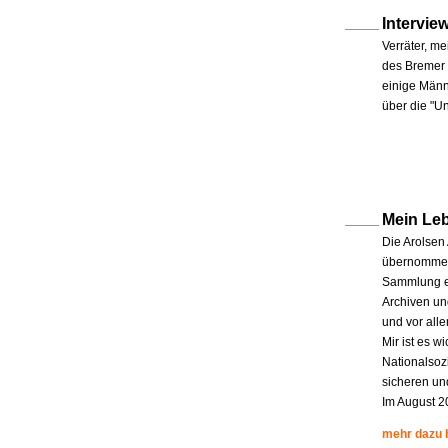
Intervie
Verräter, me
des Bremer 
einige Männe
über die "U
Mein Le
Die Arolsen
übernommen.
Sammlung en
Archiven un
und vor all
Mir ist es w
Nationalsoz
sicheren un
Im August 2
mehr dazu 