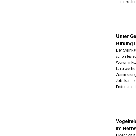
... die mitt
Unter Ge
Birding 
Der Steinkau
schon bis zu
Weiter link
Ich brauche 
Zentimeter 
Jetzt kann 
Federkleid!
Vogelrei
Im Herb
Eigentlich h