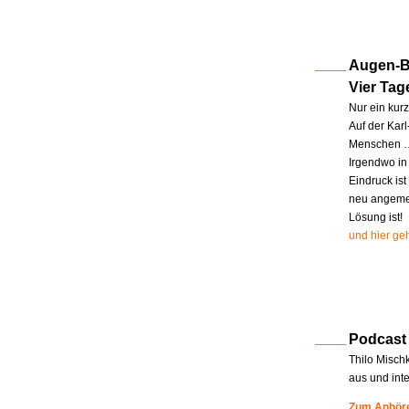
Augen-Bl
Vier Tag
Nur ein kur
Auf der Kar
Menschen … 
Irgendwo in
Eindruck ist
neu angemel
Lösung ist!
und hier geh
Podcast
Thilo Misch
aus und int
Zum Anhöre