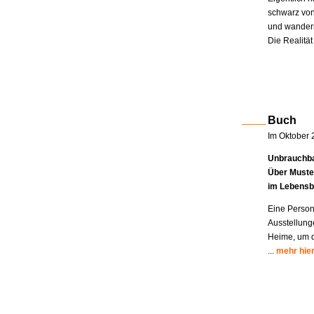
schwarz von
und wandern
Die Realität
Buch
Im Oktober 
Unbrauchba
Über Muste
im Lebensb
Eine Person
Ausstellung
Heime, um di
...
mehr hie