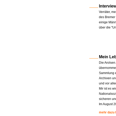
Intervie
Verräter, me
des Bremer 
einige Männe
über die "U
Mein Le
Die Arolsen
übernommen.
Sammlung en
Archiven un
und vor all
Mir ist es w
Nationalsoz
sicheren un
Im August 2
mehr dazu 