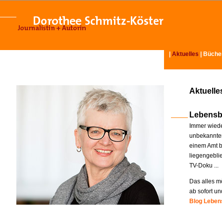
|
Aktuelles
|
Büche
Aktuelle
Lebensb
Immer wiede
unbekannter
einem Amt b
liegengebli
TV-Doku ...
Das alles mö
ab sofort un
Blog Lebens