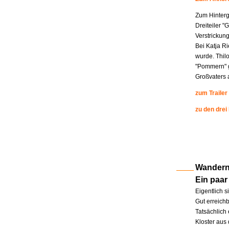
Zum Hinterg
Dreiteiler "
Verstrickung
Bei Katja R
wurde. Thil
"Pommern" g
Großvaters a
zum Trailer
zu den drei
Wandern 
Ein paar
Eigentlich s
Gut erreichb
Tatsächlich 
Kloster aus