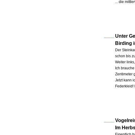
... die mitt
Unter Ge
Birding 
Der Steinkau
schon bis zu
Weiter link
Ich brauche 
Zentimeter 
Jetzt kann 
Federkleid!
Vogelrei
Im Herb
Eigentlich h