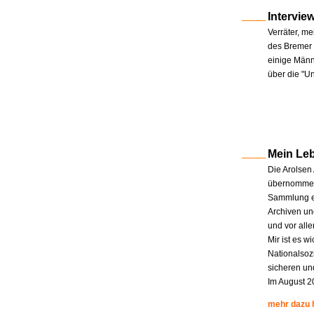
Intervie
Verräter, me
des Bremer 
einige Männe
über die "U
Mein Le
Die Arolsen
übernommen.
Sammlung en
Archiven un
und vor all
Mir ist es w
Nationalsoz
sicheren un
Im August 2
mehr dazu 