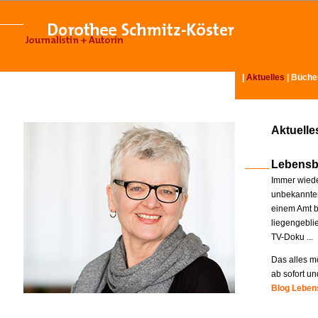
|
Aktuelles
|
Büche
Aktuelle
Lebensb
Immer wiede
unbekannter
einem Amt b
liegengebli
TV-Doku ...
Das alles mö
ab sofort un
Blog Lebens