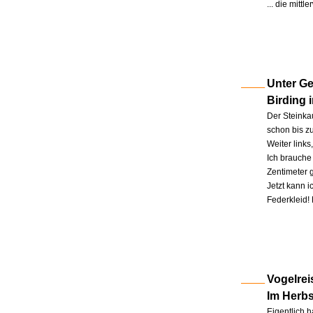
... die mitt
Unter Ge
Birding 
Der Steinkau
schon bis zu
Weiter link
Ich brauche 
Zentimeter 
Jetzt kann 
Federkleid!
Vogelrei
Im Herb
Eigentlich h