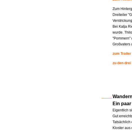
Zum Hinterg
Dreiteiler "
Verstrickung
Bei Katja R
wurde. Thil
"Pommern" g
Großvaters a
zum Trailer
zu den drei
Wandern 
Ein paar
Eigentlich s
Gut erreichb
Tatsächlich 
Kloster aus