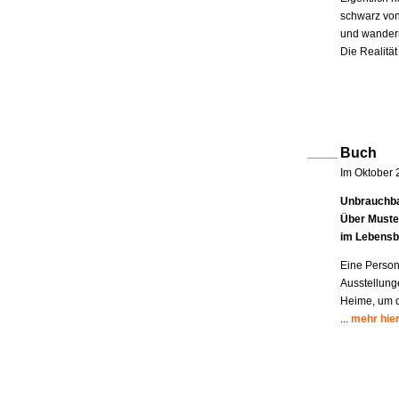
schwarz von
und wandern
Die Realität
Buch
Im Oktober 
Unbrauchba
Über Muste
im Lebensb
Eine Person
Ausstellung
Heime, um di
...
mehr hie