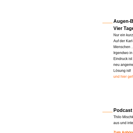
Augen-Bl
Vier Tag
Nur ein kur
Auf der Kar
Menschen … 
Irgendwo in
Eindruck ist
neu angemel
Lösung ist!
und hier geh
Podcast
Thilo Misch
aus und int
Zum Anhöre