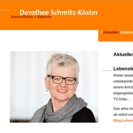
|
Aktuelles
|
Büche
Aktuelle
Lebensb
Immer wiede
unbekannter
einem Amt b
liegengebli
TV-Doku ...
Das alles mö
ab sofort un
Blog Lebens