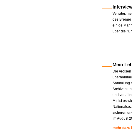
Intervie
Verräter, me
des Bremer 
einige Männe
über die "U
Mein Le
Die Arolsen
übernommen.
Sammlung en
Archiven un
und vor all
Mir ist es w
Nationalsoz
sicheren un
Im August 2
mehr dazu 