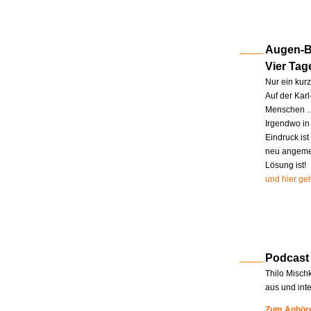
Augen-Bl
Vier Tag
Nur ein kur
Auf der Kar
Menschen … 
Irgendwo in
Eindruck ist
neu angemel
Lösung ist!
und hier geh
Podcast
Thilo Misch
aus und int
Zum Anhöre