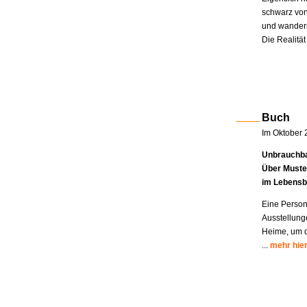
schwarz von
und wandern
Die Realität
Buch
Im Oktober 
Unbrauchba
Über Muste
im Lebensb
Eine Person
Ausstellung
Heime, um di
...
mehr hie