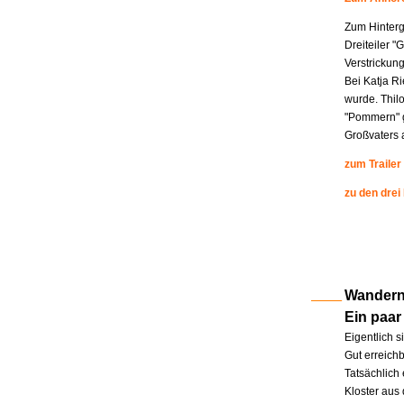
Zum Hinterg
Dreiteiler "
Verstrickung
Bei Katja R
wurde. Thil
"Pommern" g
Großvaters a
zum Trailer
zu den drei
Wandern 
Ein paar
Eigentlich s
Gut erreichb
Tatsächlich 
Kloster aus