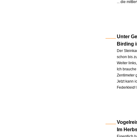
... die mitt
Unter Ge
Birding 
Der Steinkau
schon bis zu
Weiter link
Ich brauche 
Zentimeter 
Jetzt kann 
Federkleid!
Vogelrei
Im Herb
Eigentlich h