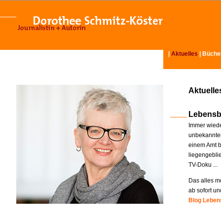
|
Aktuelles
|
Büche
Aktuelle
Lebensb
Immer wiede
unbekannter
einem Amt b
liegengebli
TV-Doku ...
Das alles mö
ab sofort un
Blog Lebens