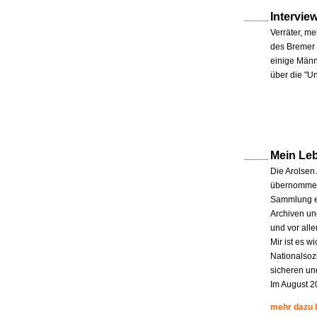
Intervie
Verräter, me
des Bremer 
einige Männe
über die "U
Mein Le
Die Arolsen
übernommen.
Sammlung en
Archiven un
und vor all
Mir ist es w
Nationalsoz
sicheren un
Im August 2
mehr dazu 