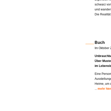
schwarz von
und wandern
Die Realität
Buch
Im Oktober 
Unbrauchba
Über Muste
im Lebensb
Eine Person
Ausstellung
Heime, um di
...
mehr hie