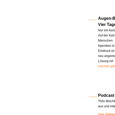
Augen-Bl
Vier Tag
Nur ein kur
Auf der Kar
Menschen … 
Irgendwo in
Eindruck ist
neu angemel
Lösung ist!
und hier geh
Podcast
Thilo Misch
aus und int
Zum Anhöre