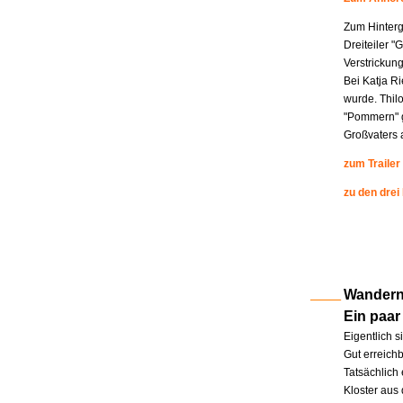
Zum Hinterg
Dreiteiler "
Verstrickung
Bei Katja R
wurde. Thil
"Pommern" g
Großvaters a
zum Trailer
zu den drei
Wandern 
Ein paar
Eigentlich s
Gut erreichb
Tatsächlich 
Kloster aus