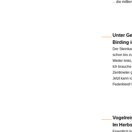
... die mitt
Unter Ge
Birding 
Der Steinkau
schon bis zu
Weiter link
Ich brauche 
Zentimeter 
Jetzt kann 
Federkleid!
Vogelrei
Im Herb
Eigentlich h