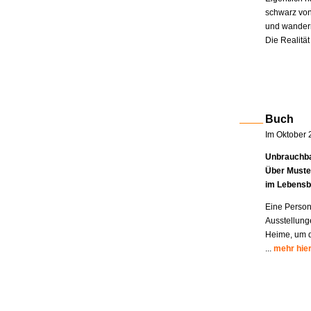
schwarz von
und wandern
Die Realität
Buch
Im Oktober 
Unbrauchba
Über Muste
im Lebensb
Eine Person
Ausstellung
Heime, um di
...
mehr hie