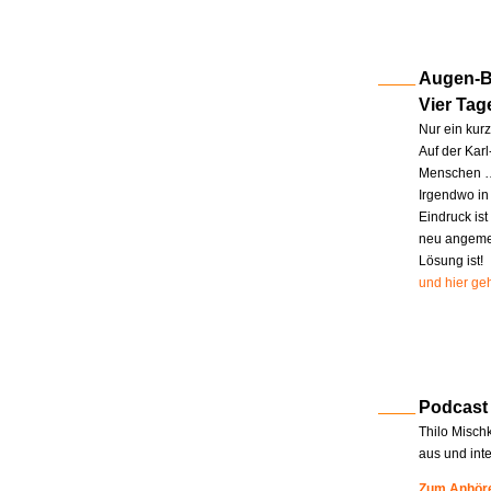
Augen-Bl
Vier Tag
Nur ein kur
Auf der Kar
Menschen … 
Irgendwo in
Eindruck ist
neu angemel
Lösung ist!
und hier geh
Podcast
Thilo Misch
aus und int
Zum Anhöre