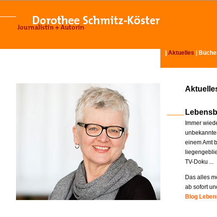
|
Aktuelles
|
Büche
Aktuelle
Lebensb
Immer wiede
unbekannter
einem Amt b
liegengebli
TV-Doku ...
Das alles mö
ab sofort un
Blog Lebens