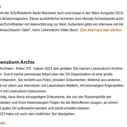
w
int die Schriftstellerin Barbi Marokwić kurz und knapp in der März-Ausgabe 2023
Literaturmagazins. Etwas ausführlicher kommen zum Monats-Schwerpunkt auch
r/Schriftsteller mit Vatererfahrung zur Wort. Außerdem gibts ein Interview mit mir
nbrauchbaren Väter", mein Lebensborn-Väter-Buch.
Zum Interview hier klicken
bensborn-Archiv
 Archives - früher ITS - haben 2021 den größten Teil meines Lebensborn-Archivs
 Durch meine jahrelange Arbeit über die SS-Organisation ist eine große
tstanden. Sie besteht aus Fotos, privaten Dokumenten, Material aus anderen
d vor allem aus Interviews: mit Lebensborn-Müttern, mit ehemaligen Angestellten
em mit Lebensborn-Geborenen.
ichtig, dass diese einzigartigen Dokumente, die von der Rassenpolitik der
ialisten und ihren lebenslangen Folgen für die Betroffenen zeugen, an einem
d guten Ort aufbewahrt werden und damit erhalten bleiben.
023 habe ich auch den restlichen Teil übergeben.
hier