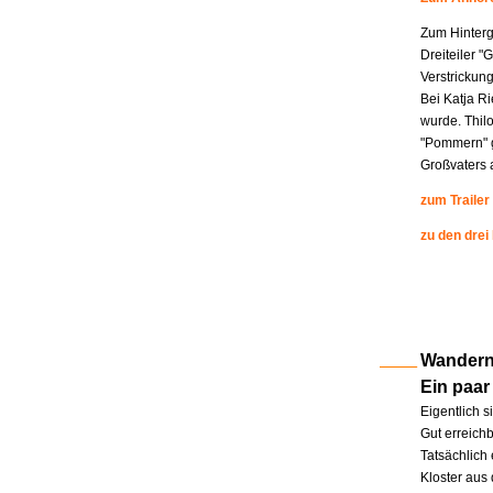
Zum Hinterg
Dreiteiler "
Verstrickung
Bei Katja R
wurde. Thil
"Pommern" g
Großvaters a
zum Trailer
zu den drei
Wandern 
Ein paar
Eigentlich s
Gut erreichb
Tatsächlich 
Kloster aus