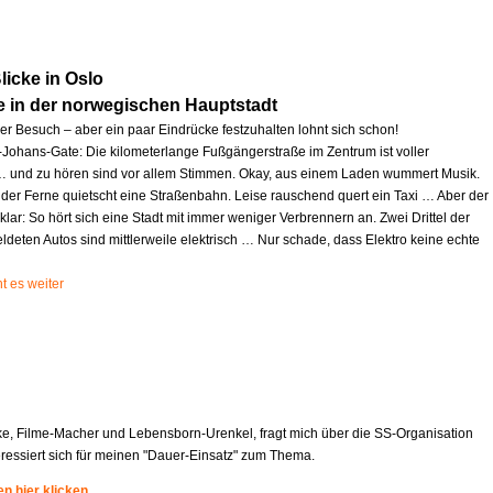
icke in Oslo
e in der norwegischen Hauptstadt
zer Besuch – aber ein paar Eindrücke festzuhalten lohnt sich schon!
l-Johans-Gate: Die kilometerlange Fußgängerstraße im Zentrum ist voller
und zu hören sind vor allem Stimmen. Okay, aus einem Laden wummert Musik.
 der Ferne quietscht eine Straßenbahn. Leise rauschend quert ein Taxi … Aber der
 klar: So hört sich eine Stadt mit immer weniger Verbrennern an. Zwei Drittel der
deten Autos sind mittlerweile elektrisch … Nur schade, dass Elektro keine echte
t es weiter
ke, Filme-Macher und Lebensborn-Urenkel, fragt mich über die SS-Organisation
eressiert sich für meinen "Dauer-Einsatz" zum Thema.
n hier klicken