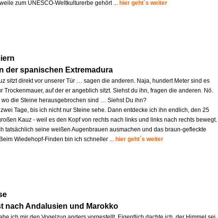
lerweile zum UNESCO-Weltkulturerbe gehört ...
hier geht´s weiter
iern
in der spanischen Extremadura
z sitzt direkt vor unserer Tür … sagen die anderen. Naja, hundert Meter sind es
r Trockenmauer, auf der er angeblich sitzt. Siehst du ihn, fragen die anderen. Nö.
s, wo die Steine herausgebrochen sind … Siehst Du ihn?
zwei Tage, bis ich nicht nur Steine sehe. Dann entdecke ich ihn endlich, den 25
großen Kauz - weil es den Kopf von rechts nach links und links nach rechts bewegt.
ich tatsächlich seine weißen Augenbrauen ausmachen und das braun-gefleckte
 Beim Wiedehopf-Finden bin ich schneller ...
hier geht´s weiter
se
st nach Andalusien und Marokko
abe ich mir den Vogelzug anders vorgestellt. Eigentlich dachte ich, der Himmel sei