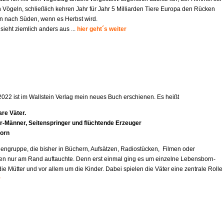
 Vögeln, schließlich kehren Jahr für Jahr 5 Milliarden Tiere Europa den Rücken
 nach Süden, wenn es Herbst wird.
 sieht ziemlich anders aus ...
hier geht´s weiter
2022 ist im Wallstein Verlag mein neues Buch erschienen. Es heißt
re Väter.
r-Mä
nner, Seitenspringer und flüchtende Erzeuger
orn
engruppe, die bisher in Büchern, Aufsätzen, Radiostücken, Filmen oder
en nur am Rand auftauchte. Denn erst einmal ging es um einzelne Lebensborn-
e Mütter und vor allem um die Kinder. Dabei spielen die Väter eine zentrale Rolle
r