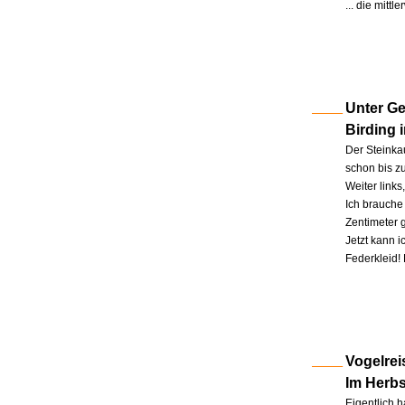
... die mitt
Unter Ge
Birding 
Der Steinkau
schon bis zu
Weiter link
Ich brauche 
Zentimeter 
Jetzt kann 
Federkleid!
Vogelrei
Im Herb
Eigentlich h