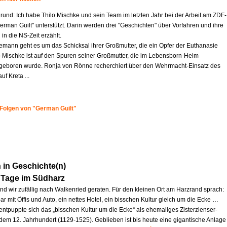
rund: Ich habe Thilo Mischke und sein Team im letzten Jahr bei der Arbeit am ZDF-
German Guilt" unterstützt. Darin werden drei "Geschichten" über Vorfahren und ihre
 in die NS-Zeit erzählt.
iemann geht es um das Schicksal ihrer Großmutter, die ein Opfer der Euthanasie
o Mischke ist auf den Spuren seiner Großmutter, die im Lebensborn-Heim
eboren wurde. Ronja von Rönne recherchiert über den Wehrmacht-Einsatz des
uf Kreta ...
 Folgen von "German Guilt"
in Geschichte(n)
 Tage im Südharz
ind wir zufällig nach Walkenried geraten. Für den kleinen Ort am Harzrand sprach:
ar mit Öffis und Auto, ein nettes Hotel, ein bisschen Kultur gleich um die Ecke …
entpuppte sich das „bisschen Kultur um die Ecke“ als ehemaliges Zisterzienser-
 dem 12. Jahrhundert (1129-1525). Geblieben ist bis heute eine gigantische Anlage