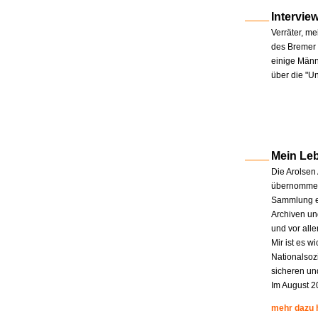
Intervie
Verräter, me
des Bremer 
einige Männe
über die "U
Mein Le
Die Arolsen
übernommen.
Sammlung en
Archiven un
und vor all
Mir ist es w
Nationalsoz
sicheren un
Im August 2
mehr dazu 