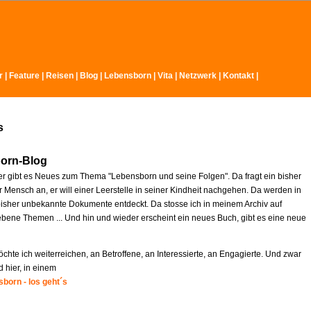
r
|
Feature
|
Reisen
|
Blog
|
Lebensborn
|
Vita
|
Netzwerk
|
Kontakt
|
s
orn-Blog
r gibt es Neues zum Thema "Lebensborn und seine Folgen". Da fragt ein bisher
 Mensch an, er will einer Leerstelle in seiner Kindheit nachgehen. Da werden in
isher unbekannte Dokumente entdeckt. Da stosse ich in meinem Archiv auf
ebene Themen ... Und hin und wieder erscheint ein neues Buch, gibt es eine neue
chte ich weiterreichen, an Betroffene, an Interessierte, an Engagierte. Und zwar
d hier, in einem
born - los geht´s