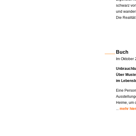
schwarz von
und wandern
Die Realität
Buch
Im Oktober 
Unbrauchba
Über Muste
im Lebensb
Eine Person
Ausstellung
Heime, um di
...
mehr hie