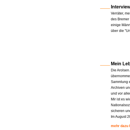
Intervie
Verräter, me
des Bremer 
einige Männe
über die "U
Mein Le
Die Arolsen
übernommen.
Sammlung en
Archiven un
und vor all
Mir ist es w
Nationalsoz
sicheren un
Im August 2
mehr dazu 