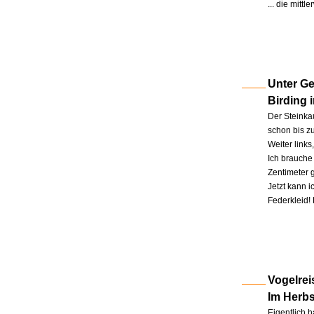
... die mitt
Unter Ge
Birding 
Der Steinkau
schon bis zu
Weiter link
Ich brauche 
Zentimeter 
Jetzt kann 
Federkleid!
Vogelrei
Im Herb
Eigentlich h