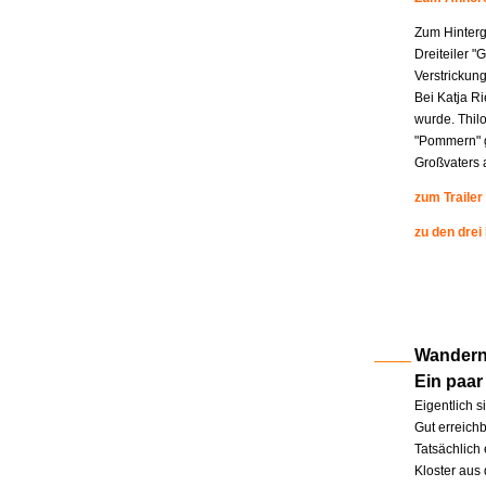
Zum Hinterg
Dreiteiler "
Verstrickung
Bei Katja R
wurde. Thil
"Pommern" g
Großvaters a
zum Trailer
zu den drei
Wandern 
Ein paar
Eigentlich s
Gut erreichb
Tatsächlich 
Kloster aus