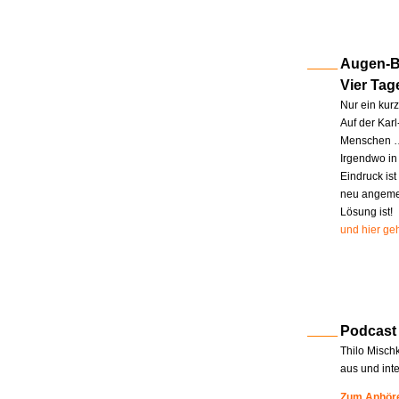
Augen-Bl
Vier Tag
Nur ein kur
Auf der Kar
Menschen … 
Irgendwo in
Eindruck ist
neu angemel
Lösung ist!
und hier geh
Podcast
Thilo Misch
aus und int
Zum Anhöre