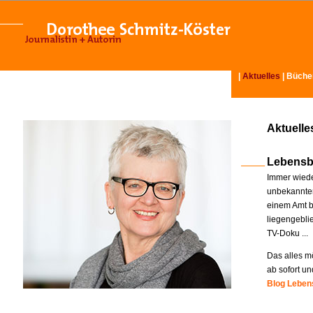
|
Aktuelles
|
Büche
Aktuelle
Lebensb
Immer wiede
unbekannter
einem Amt b
liegengebli
TV-Doku ...
Das alles mö
ab sofort un
Blog Lebens