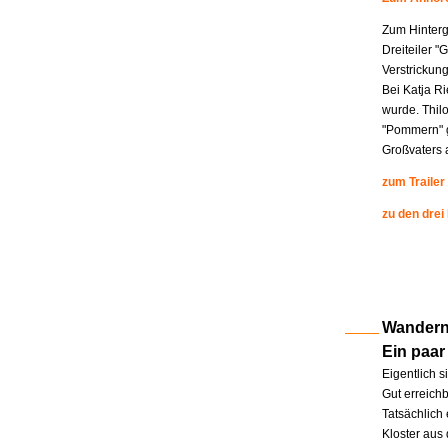
Zum Hinterg
Dreiteiler "
Verstrickung
Bei Katja R
wurde. Thil
"Pommern" g
Großvaters a
zum Trailer
zu den drei
Wandern 
Ein paar
Eigentlich s
Gut erreichb
Tatsächlich 
Kloster aus