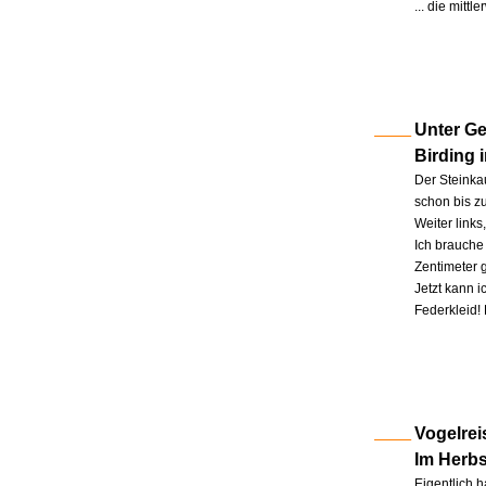
... die mitt
Unter Ge
Birding 
Der Steinkau
schon bis zu
Weiter link
Ich brauche 
Zentimeter 
Jetzt kann 
Federkleid!
Vogelrei
Im Herb
Eigentlich h