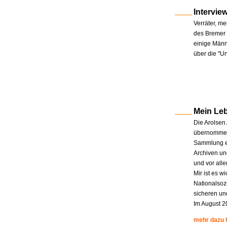
Intervie
Verräter, me
des Bremer 
einige Männe
über die "U
Mein Le
Die Arolsen
übernommen.
Sammlung en
Archiven un
und vor all
Mir ist es w
Nationalsoz
sicheren un
Im August 2
mehr dazu 