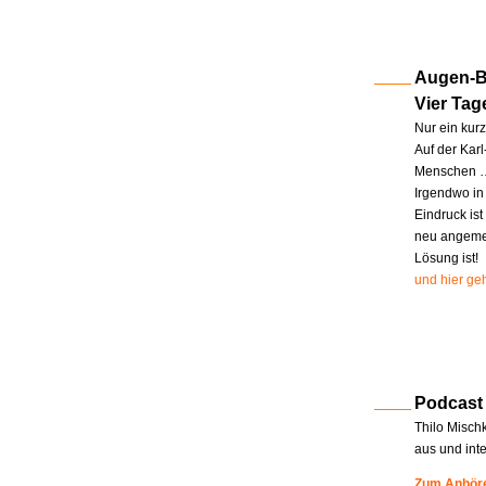
Augen-Bl
Vier Tag
Nur ein kur
Auf der Kar
Menschen … 
Irgendwo in
Eindruck ist
neu angemel
Lösung ist!
und hier geh
Podcast
Thilo Misch
aus und int
Zum Anhöre