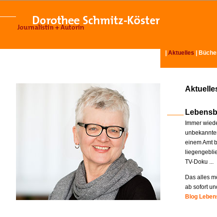
|
Aktuelles
|
Büche
Aktuelle
Lebensb
Immer wiede
unbekannter
einem Amt b
liegengebli
TV-Doku ...
Das alles mö
ab sofort un
Blog Lebens