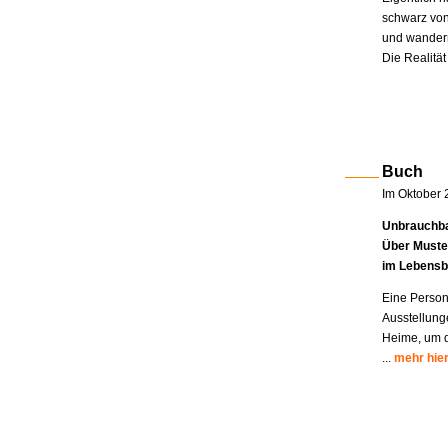
schwarz von
und wandern
Die Realität
Buch
Im Oktober 
Unbrauchba
Über Muste
im Lebensb
Eine Person
Ausstellung
Heime, um di
...
mehr hie