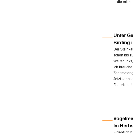
... die mitt
Unter Ge
Birding 
Der Steinkau
schon bis zu
Weiter link
Ich brauche 
Zentimeter 
Jetzt kann 
Federkleid!
Vogelrei
Im Herb
Eigentlich h