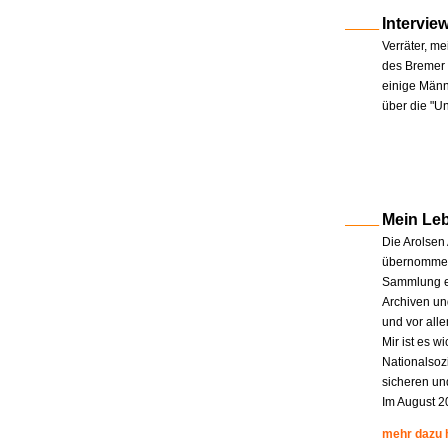
Intervie
Verräter, me
des Bremer 
einige Männe
über die "U
Mein Le
Die Arolsen
übernommen.
Sammlung en
Archiven un
und vor all
Mir ist es w
Nationalsoz
sicheren un
Im August 2
mehr dazu 