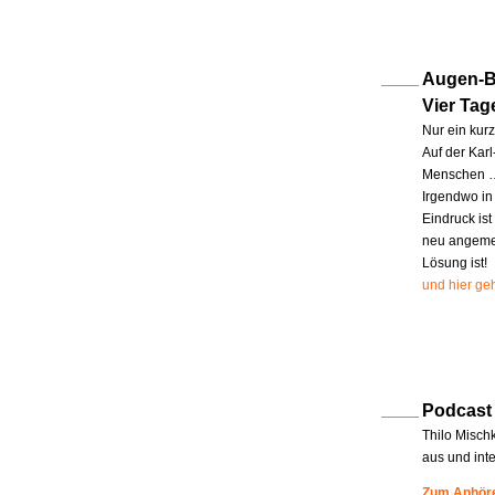
Augen-Bl
Vier Tag
Nur ein kur
Auf der Kar
Menschen … 
Irgendwo in
Eindruck ist
neu angemel
Lösung ist!
und hier geh
Podcast
Thilo Misch
aus und int
Zum Anhöre