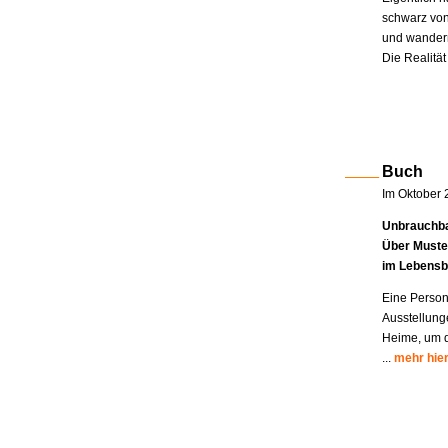
schwarz von
und wandern
Die Realität
Buch
Im Oktober 
Unbrauchba
Über Muste
im Lebensb
Eine Person
Ausstellung
Heime, um di
...
mehr hie