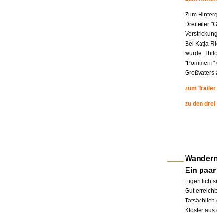
Zum Hinterg
Dreiteiler "
Verstrickung
Bei Katja R
wurde. Thil
"Pommern" g
Großvaters a
zum Trailer
zu den drei
Wandern 
Ein paar
Eigentlich s
Gut erreichb
Tatsächlich 
Kloster aus