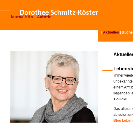
|
Aktuelles
|
Büche
Aktuelle
Lebensb
Immer wiede
unbekannter
einem Amt b
liegengebli
TV-Doku ...
Das alles mö
ab sofort un
Blog Lebens