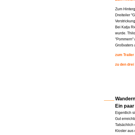
Zum Hinterg
Dreiteiler "
Verstrickung
Bei Katja R
wurde. Thil
"Pommern" g
Großvaters a
zum Trailer
zu den drei
Wandern 
Ein paar
Eigentlich s
Gut erreichb
Tatsächlich 
Kloster aus