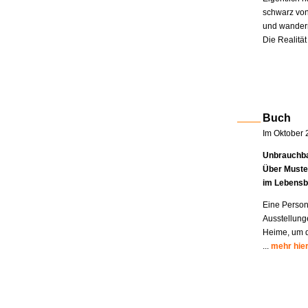
schwarz von
und wandern
Die Realität
Buch
Im Oktober 
Unbrauchba
Über Muste
im Lebensb
Eine Person
Ausstellung
Heime, um di
...
mehr hie