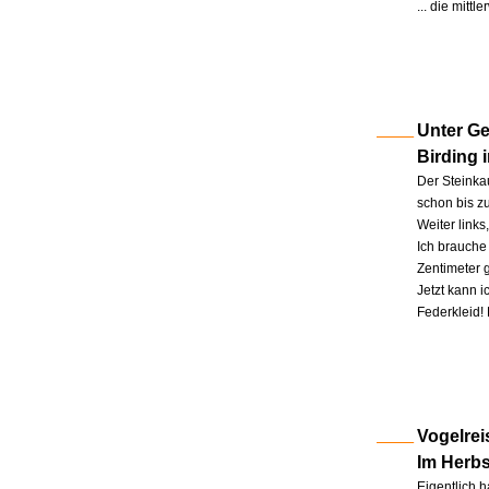
... die mitt
Unter Ge
Birding 
Der Steinkau
schon bis zu
Weiter link
Ich brauche 
Zentimeter 
Jetzt kann 
Federkleid!
Vogelrei
Im Herb
Eigentlich h