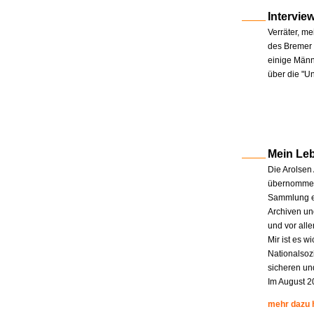
Intervie
Verräter, me
des Bremer 
einige Männe
über die "U
Mein Le
Die Arolsen
übernommen.
Sammlung en
Archiven un
und vor all
Mir ist es w
Nationalsoz
sicheren un
Im August 2
mehr dazu 