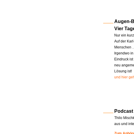
Augen-Bl
Vier Tag
Nur ein kur
Auf der Kar
Menschen … 
Irgendwo in
Eindruck ist
neu angemel
Lösung ist!
und hier geh
Podcast
Thilo Misch
aus und int
Zum Anhöre