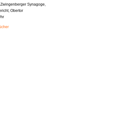
s Zwingenberger Synagoge,
richt, Obertor
Uhr
ücher