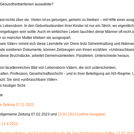
Gesundheitskriterien auswählte?
:
ast nichts über sie. Vielen ist es gelungen, geheim zu bleiben – mit Hilfe einer ausg
s Lebensborn. In den Geburtsurkunden ihrer Kinder ist nur ein Strich, wo eigentlich
ngetragen sein sollte. Auch im wirklichen Leben tauchten diese Männer oft nicht a
 so mancher Mutter blieben sie ausgespart.
re Väter« nimmt sich diese Leerstelle vor. Denn trotz Geheimhaltung und Aktenve
de existieren Dokumente, können Zeitzeugen von ihnen erzählen. »Unbrauchbare
diese Bruchstücke, arbeitet Gemeinsamkeiten, Parallelen, Unterschiede heraus.
ein facettenreiches Bild von Lebensborn-Vätern, die sich unterscheiden,
rhalten, Profession, Gesellschaftsschicht – und in ihrer Beteiligung am NS-Regime.
azit: Sie sind »unbrauchbare Väter«.
s heutiger Sicht.
en
 Zeitung 07.11.2022
 Allgemeine Zeitung 07.02.2023 und
15.02.2023 (online-Ausgabe)
e 12.4.2023
- Kommunikation und Fachinformation für die Geschichtswissenschaften 17.07.202