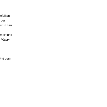
efeilten
 der
uf, in den
rnichtung
 Väter«
 Und doch
3