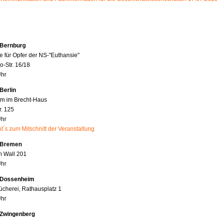
 Bernburg
e für Opfer der NS-"Euthansie"
o-Str. 16/18
Uhr
Berlin
rum im Brecht-Haus
. 125
Uhr
t´s zum Mitschnitt der Veranstaltung
 Bremen
m Wall 201
Uhr
 Dossenheim
cherei, Rathausplatz 1
Uhr
 Zwingenberg