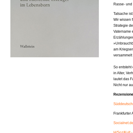
Rasse- und 
Tatsache ist
Wir wissen f
Strategie de
Vatername ei
Erzählungen
»Unbrauchba
am Kriegsen
versammelt 
So entsteht 
in Alter, Ve
lautet das F
Nicht nur au
Rezension
Süddeutsche
Frankfurter
Socialnet.d
H/Soz/Kult 