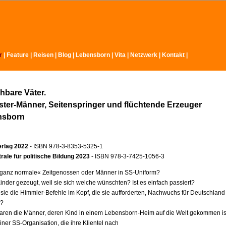
r
|
Feature
|
Reisen
|
Blog
|
Lebensborn
|
Vita
|
Netzwerk
|
Kontakt
|
hbare Väter.
ter-Männer, Seitenspringer und flüchtende Erzeuger
nsborn
erlag 2022
- ISBN 978-3-8353-5325-1
ale für politische Bildung 2023
- ISBN 978-3-7425-1056-3
ganz normale« Zeitgenossen oder Männer in SS-Uniform?
inder gezeugt, weil sie sich welche wünschten? Ist es einfach passiert?
 sie die Himmler-Befehle im Kopf, die sie aufforderten, Nachwuchs für Deutschland
n?
aren die Männer, deren Kind in einem Lebensborn-Heim auf die Welt gekommen is
ner SS-Organisation, die ihre Klientel nach