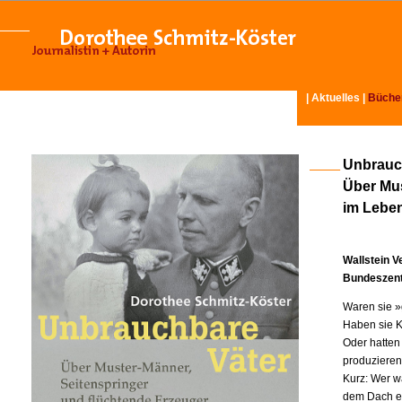
|
Aktuelles
|
Büche
Unbrauc
Über Mus
im Lebe
Wallstein V
Bundeszentr
Waren sie »
Haben sie K
Oder hatten
produziere
Kurz: Wer w
dem Dach ei