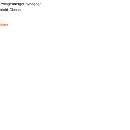
s Zwingenberger Synagoge,
richt, Obertor
Uhr
ücher