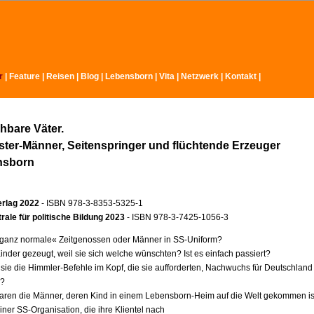
r
|
Feature
|
Reisen
|
Blog
|
Lebensborn
|
Vita
|
Netzwerk
|
Kontakt
|
hbare Väter.
ter-Männer, Seitenspringer und flüchtende Erzeuger
nsborn
erlag 2022
- ISBN 978-3-8353-5325-1
ale für politische Bildung 2023
- ISBN 978-3-7425-1056-3
ganz normale« Zeitgenossen oder Männer in SS-Uniform?
inder gezeugt, weil sie sich welche wünschten? Ist es einfach passiert?
 sie die Himmler-Befehle im Kopf, die sie aufforderten, Nachwuchs für Deutschland
n?
aren die Männer, deren Kind in einem Lebensborn-Heim auf die Welt gekommen is
ner SS-Organisation, die ihre Klientel nach