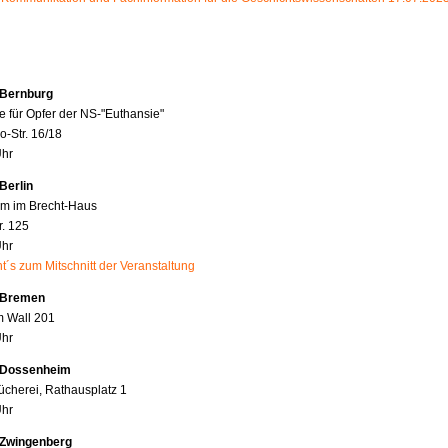
 Bernburg
e für Opfer der NS-"Euthansie"
o-Str. 16/18
Uhr
Berlin
rum im Brecht-Haus
. 125
Uhr
t´s zum Mitschnitt der Veranstaltung
 Bremen
m Wall 201
Uhr
 Dossenheim
cherei, Rathausplatz 1
Uhr
 Zwingenberg