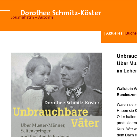
|
Aktuelles
|
Büche
Unbrauc
Über Mus
im Lebe
Wallstein V
Bundeszentr
Waren sie »
Haben sie K
Oder hatten
produziere
Kurz: Wer w
dem Dach ei