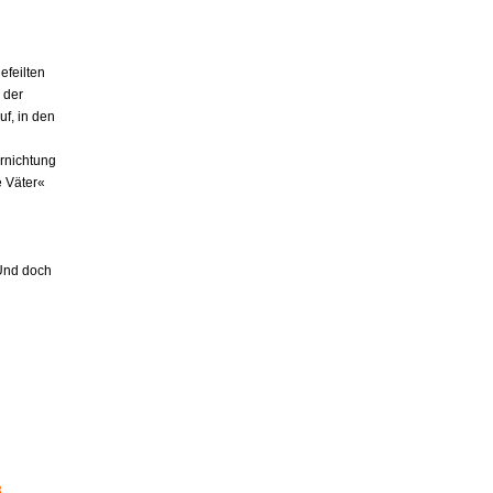
efeilten
 der
uf, in den
rnichtung
 Väter«
 Und doch
3