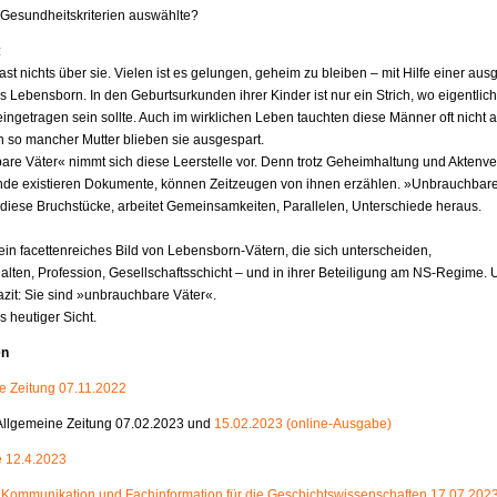
Gesundheitskriterien auswählte?
:
ast nichts über sie. Vielen ist es gelungen, geheim zu bleiben – mit Hilfe einer ausg
s Lebensborn. In den Geburtsurkunden ihrer Kinder ist nur ein Strich, wo eigentlich
ngetragen sein sollte. Auch im wirklichen Leben tauchten diese Männer oft nicht a
 so mancher Mutter blieben sie ausgespart.
re Väter« nimmt sich diese Leerstelle vor. Denn trotz Geheimhaltung und Aktenve
de existieren Dokumente, können Zeitzeugen von ihnen erzählen. »Unbrauchbare
diese Bruchstücke, arbeitet Gemeinsamkeiten, Parallelen, Unterschiede heraus.
ein facettenreiches Bild von Lebensborn-Vätern, die sich unterscheiden,
rhalten, Profession, Gesellschaftsschicht – und in ihrer Beteiligung am NS-Regime.
azit: Sie sind »unbrauchbare Väter«.
s heutiger Sicht.
en
 Zeitung 07.11.2022
 Allgemeine Zeitung 07.02.2023 und
15.02.2023 (online-Ausgabe)
e 12.4.2023
- Kommunikation und Fachinformation für die Geschichtswissenschaften 17.07.202