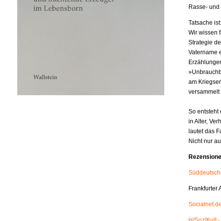
Rasse- und 
Tatsache ist
Wir wissen f
Strategie de
Vatername ei
Erzählungen
»Unbrauchba
am Kriegsen
versammelt 
So entsteht 
in Alter, Ve
lautet das F
Nicht nur au
Rezension
Süddeutsche
Frankfurter
Socialnet.d
H/Soz/Kult 