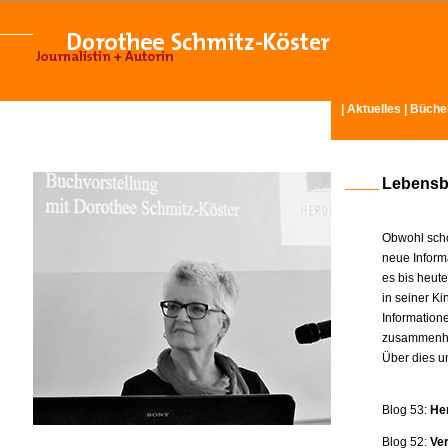
|
Aktuelles
|
Büche
Lebensb
Obwohl scho
neue Inform
es bis heut
in seiner K
Information
zusammenhä
Über dies u
Blog 53:
He
Blog 52:
Ve