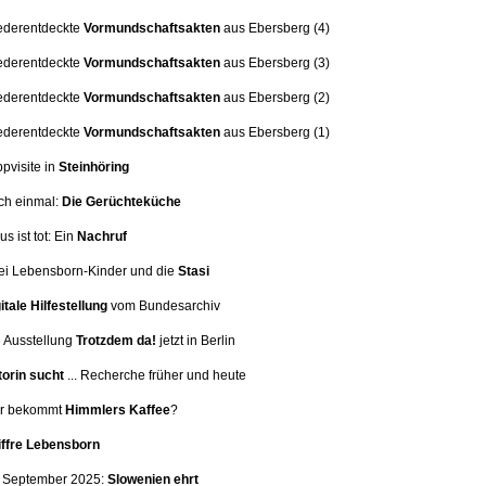
ederentdeckte
Vormundschaftsakten
aus Ebersberg (4)
ederentdeckte
Vormundschaftsakten
aus Ebersberg (3)
ederentdeckte
Vormundschaftsakten
aus Ebersberg (2)
ederentdeckte
Vormundschaftsakten
aus Ebersberg (1)
ppvisite in
Steinhöring
ch einmal:
Die Gerüchteküche
us ist tot: Ein
Nachruf
i Lebensborn-Kinder und die
Stasi
itale Hilfestellung
vom Bundesarchiv
 Ausstellung
Trotzdem da!
jetzt in Berlin
orin sucht
... Recherche früher und heute
er bekommt
Himmlers Kaffee
?
iffre Lebensborn
. September 2025:
Slowenien ehrt