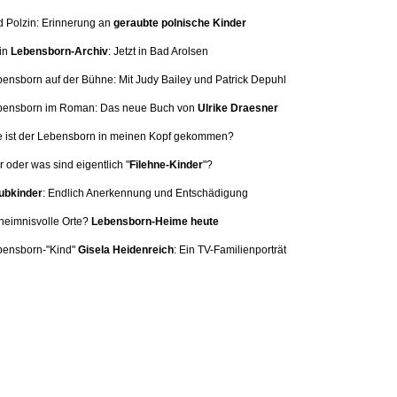
d Polzin: Erinnerung
an
geraubte polnische Kinder
in
Lebensborn-Archiv
: Jetzt in Bad Arolsen
bensborn auf der Bühne: Mit
Judy Bailey und Patrick Depuhl
ebensborn im Roman: Das neue Buch von
Ulrike Draesner
e ist der Lebensborn in meinen Kopf gekommen?
 oder was sind eigentlich "
Filehne-Kinder
"?
bkinder
: Endlich Anerkennung und Entschädigung
heimnisvolle Orte?
Lebensborn-Heime heute
bensborn-"Kind"
Gisela Heidenreich
:
Ein TV-Familienporträt