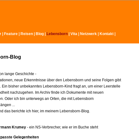
r
|
Feature
|
Reisen
|
Blog
|
Lebensborn
|
Vita
|
Netzwerk
|
Kontakt
|
orn-Blog
n lange Geschichte -
ationen, neue Erkenntnisse über den Lebensborn und seine Folgen gibt
e. Ein bisher unbekanntes Lebensborn-Kind fragt an, um einer Leerstelle
indheit nachzugehen. Im Archiv finde ich Dokumente mit neuen
en. Oder ich bin unterwegs an Orten, die mit Lebensborn
ngen ...
nd das berichte ich hier, im meinem Lebensborn-Blog.
rmann Krumey
- ein NS-Verbrecher, wie er im Buche steht
rpasste Gelegenheiten