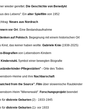
mer wieder gerettet.
Die Geschichte von Benedykt
aus des Lebens": Ein
alter Spielfilm
von 1952
chtrag:
Neues aus Nordrach
nnern vor Ort
.
Eine Bestandsaufnahme
denken auf Polnisch
. Begegnung mit einem historischen Ort
s Kind, das keiner haben wollte:
Gabriele Knie
(1938-2025)
o-Biografien
von Lebensborn-Kindern
Kinderstuhl.
Symbol einer bewegten Biografie
sländerkinder-Pflegestätten" -
Orte des Todes
ebensborn-Heime und ihre
Nachbarschaft
atched from the Source".
Film
über slowenische Raubkinder
ebensborn-Heim
"Wienerwald".
Forschungsprojekt
beendet
e für
diskrete Geburten
(2
) - 1933-1945
e für
diskrete Geburten
(1)
- vor 1933