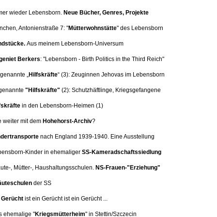
mer wieder Lebensborn.
Neue Bücher, Genres, Projekte
nchen, Antonienstraße 7:
"
Mütterwohnstätte
" des Lebensborn
dstücke.
Aus meinem Lebensborn-Universum
eniet Berkers
: "Lebensborn - Birth Politics in the Third Reich"
 genannte „
Hilfskräfte
“ (3):
Zeuginnen Jehovas im Lebensborn
genannte
"Hilfskräfte"
(2): Schutzhäftlinge, Kriegsgefangene
fskräfte
in den Lebensborn-Heimen (1)
e weiter mit dem
Hohehorst-Archiv
?
dertransporte
nach England 1939-1940. Eine
Ausstellung
bensborn-Kinder in ehemaliger
SS-Kameradschaftssiedlung
äute-, Mütter-, Haushaltungsschulen.
NS-Frauen-"Erziehung"
uteschulen
der SS
n
Gerücht
ist ein Gerücht ist ein Gerücht ...
s ehemalige "
Kriegsmütterheim
" in Stettin/Szczecin