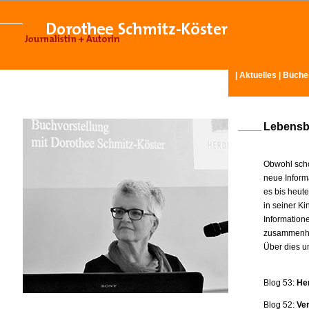
|
Aktuelles
|
Büche
Lebensb
Obwohl scho
neue Inform
es bis heut
in seiner K
Information
zusammenhä
Über dies u
Blog 53:
He
Blog 52:
Ve