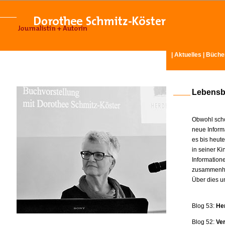
|
Aktuelles
|
Büche
Lebensb
Obwohl scho
neue Inform
es bis heut
in seiner K
Information
zusammenhä
Über dies u
Blog 53:
He
Blog 52:
Ve