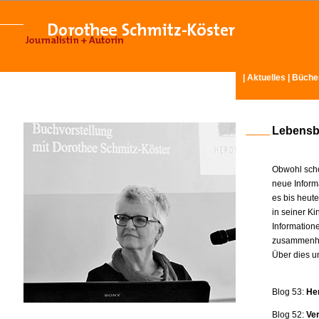
|
Aktuelles
|
Büche
Lebensb
Obwohl scho
neue Inform
es bis heut
in seiner K
Information
zusammenhä
Über dies u
Blog 53:
He
Blog 52:
Ve