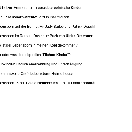
d Polzin: Erinnerung
an
geraubte polnische Kinder
in
Lebensborn-Archiv
: Jetzt in Bad Arolsen
bensborn auf der Bühne: Mit
Judy Bailey und Patrick Depuhl
ebensborn im Roman: Das neue Buch von
Ulrike Draesner
e ist der Lebensborn in meinen Kopf gekommen?
 oder was sind eigentlich "
Filehne-Kinder
"?
bkinder
: Endlich Anerkennung und Entschädigung
heimnisvolle Orte?
Lebensborn-Heime heute
bensborn-"Kind"
Gisela Heidenreich
:
Ein TV-Familienporträt