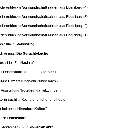
ederentdeckte
Vormundschaftsakten
aus Ebersberg (4)
ederentdeckte
Vormundschaftsakten
aus Ebersberg (3)
ederentdeckte
Vormundschaftsakten
aus Ebersberg (2)
ederentdeckte
Vormundschaftsakten
aus Ebersberg (1)
ppvisite in
Steinhöring
ch einmal:
Die Gerüchteküche
us ist tot: Ein
Nachruf
i Lebensborn-Kinder und die
Stasi
itale Hilfestellung
vom Bundesarchiv
 Ausstellung
Trotzdem da!
jetzt in Berlin
orin sucht
... Recherche früher und heute
er bekommt
Himmlers Kaffee
?
iffre Lebensborn
. September 2025:
Slowenien ehrt