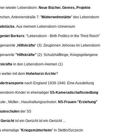
mer wieder Lebensborn.
Neue Bücher, Genres, Projekte
nchen, Antonienstraße 7:
"
Mütterwohnstätte
" des Lebensborn
dstücke.
Aus meinem Lebensborn-Universum
eniet Berkers
: "Lebensborn - Birth Politics in the Third Reich"
 genannte „
Hilfskräfte
“ (3):
Zeuginnen Jehovas im Lebensborn
genannte
"Hilfskräfte"
(2): Schutzhäftlinge, Kriegsgefangene
fskräfte
in den Lebensborn-Heimen (1)
e weiter mit dem
Hohehorst-Archiv
?
dertransporte
nach England 1939-1940. Eine
Ausstellung
bensborn-Kinder in ehemaliger
SS-Kameradschaftssiedlung
äute-, Mütter-, Haushaltungsschulen.
NS-Frauen-"Erziehung"
uteschulen
der SS
n
Gerücht
ist ein Gerücht ist ein Gerücht ...
s ehemalige "
Kriegsmütterheim
" in Stettin/Szczecin