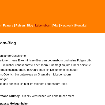
r
|
Feature
|
Reisen
|
Blog
|
Lebensborn
|
Vita
|
Netzwerk
|
Kontakt
|
orn-Blog
n lange Geschichte -
ationen, neue Erkenntnisse über den Lebensborn und seine Folgen gibt
e. Ein bisher unbekanntes Lebensborn-Kind fragt an, um einer Leerstelle
indheit nachzugehen. Im Archiv finde ich Dokumente mit neuen
en. Oder ich bin unterwegs an Orten, die mit Lebensborn
ngen ...
nd das berichte ich hier, im meinem Lebensborn-Blog.
rmann Krumey
- ein NS-Verbrecher, wie er im Buche steht
rpasste Gelegenheiten