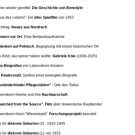
mer wieder gerettet.
Die Geschichte von Benedykt
aus des Lebens": Ein
alter Spielfilm
von 1952
chtrag:
Neues aus Nordrach
nnern vor Ort
.
Eine Bestandsaufnahme
denken auf Polnisch
. Begegnung mit einem historischen Ort
s Kind, das keiner haben wollte:
Gabriele Knie
(1938-2025)
o-Biografien
von Lebensborn-Kindern
Kinderstuhl.
Symbol einer bewegten Biografie
sländerkinder-Pflegestätten" -
Orte des Todes
ebensborn-Heime und ihre
Nachbarschaft
atched from the Source".
Film
über slowenische Raubkinder
ebensborn-Heim
"Wienerwald".
Forschungsprojekt
beendet
e für
diskrete Geburten
(2
) - 1933-1945
e für
diskrete Geburten
(1)
- vor 1933