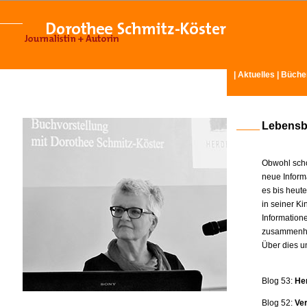
|
Aktuelles
|
Büche
Lebensb
Obwohl scho
neue Inform
es bis heut
in seiner K
Information
zusammenhä
Über dies u
Blog 53:
He
Blog 52:
Ve