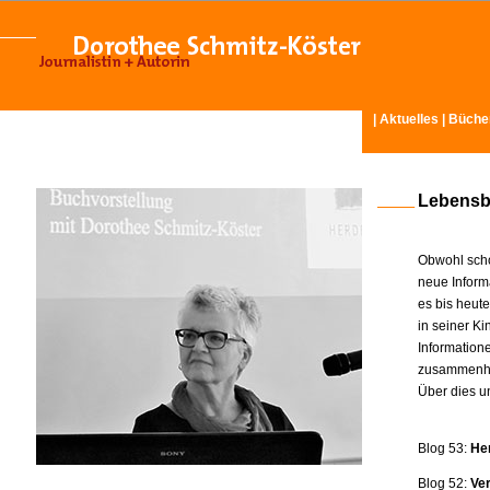
|
Aktuelles
|
Büche
Lebensb
Obwohl scho
neue Inform
es bis heut
in seiner K
Information
zusammenhä
Über dies u
Blog 53:
He
Blog 52:
Ve