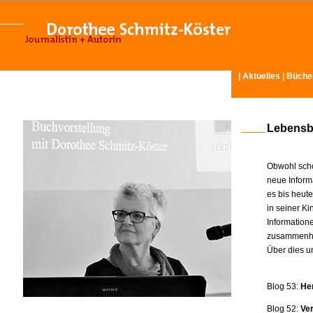
|
Aktuelles
|
Büche
Lebensb
Obwohl scho
neue Inform
es bis heut
in seiner K
Information
zusammenhä
Über dies u
Blog 53:
He
Blog 52:
Ve