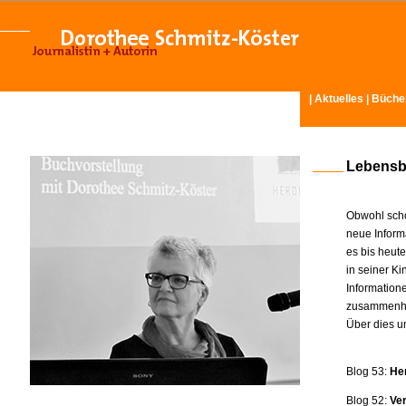
|
Aktuelles
|
Büche
Lebensb
Obwohl scho
neue Inform
es bis heut
in seiner K
Information
zusammenhä
Über dies u
Blog 53:
He
Blog 52:
Ve