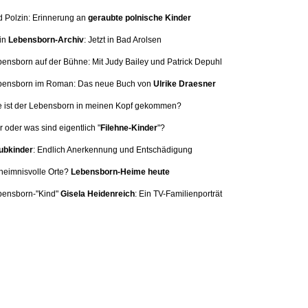
d Polzin: Erinnerung
an
geraubte polnische Kinder
in
Lebensborn-Archiv
: Jetzt in Bad Arolsen
bensborn auf der Bühne: Mit
Judy Bailey und Patrick Depuhl
ebensborn im Roman: Das neue Buch von
Ulrike Draesner
e ist der Lebensborn in meinen Kopf gekommen?
 oder was sind eigentlich "
Filehne-Kinder
"?
bkinder
: Endlich Anerkennung und Entschädigung
heimnisvolle Orte?
Lebensborn-Heime heute
bensborn-"Kind"
Gisela Heidenreich
:
Ein TV-Familienporträt