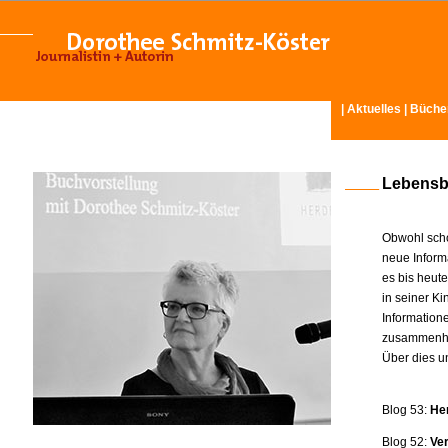
|
Aktuelles
|
Büche
Lebensb
Obwohl scho
neue Inform
es bis heut
in seiner K
Information
zusammenhä
Über dies u
Blog 53:
He
Blog 52:
Ve