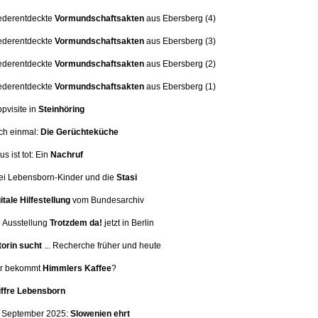
ederentdeckte
Vormundschaftsakten
aus Ebersberg (4)
ederentdeckte
Vormundschaftsakten
aus Ebersberg (3)
ederentdeckte
Vormundschaftsakten
aus Ebersberg (2)
ederentdeckte
Vormundschaftsakten
aus Ebersberg (1)
ppvisite in
Steinhöring
ch einmal:
Die Gerüchteküche
us ist tot: Ein
Nachruf
i Lebensborn-Kinder und die
Stasi
itale Hilfestellung
vom Bundesarchiv
 Ausstellung
Trotzdem da!
jetzt in Berlin
orin sucht
... Recherche früher und heute
er bekommt
Himmlers Kaffee
?
iffre Lebensborn
. September 2025:
Slowenien ehrt