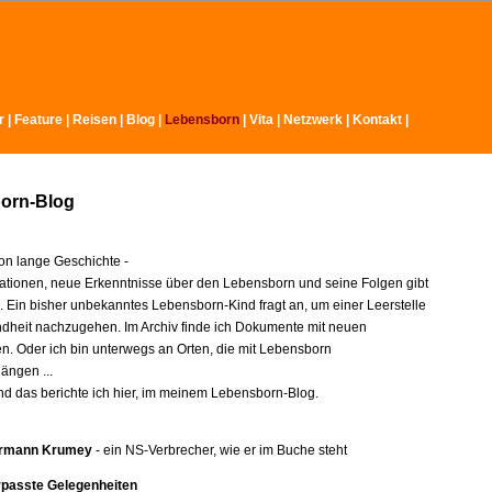
r
|
Feature
|
Reisen
|
Blog
|
Lebensborn
|
Vita
|
Netzwerk
|
Kontakt
|
orn-Blog
n lange Geschichte -
ationen, neue Erkenntnisse über den Lebensborn und seine Folgen gibt
e. Ein bisher unbekanntes Lebensborn-Kind fragt an, um einer Leerstelle
indheit nachzugehen. Im Archiv finde ich Dokumente mit neuen
en. Oder ich bin unterwegs an Orten, die mit Lebensborn
ngen ...
nd das berichte ich hier, im meinem Lebensborn-Blog.
rmann Krumey
- ein NS-Verbrecher, wie er im Buche steht
rpasste Gelegenheiten