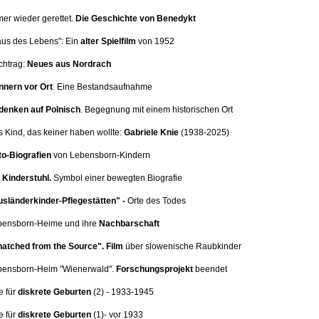
mer wieder gerettet.
Die Geschichte von Benedykt
aus des Lebens": Ein
alter Spielfilm
von 1952
chtrag:
Neues aus Nordrach
nnern vor Ort
.
Eine Bestandsaufnahme
denken auf Polnisch
. Begegnung mit einem historischen Ort
s Kind, das keiner haben wollte:
Gabriele Knie
(1938-2025)
o-Biografien
von Lebensborn-Kindern
Kinderstuhl.
Symbol einer bewegten Biografie
sländerkinder-Pflegestätten" -
Orte des Todes
ebensborn-Heime und ihre
Nachbarschaft
atched from the Source".
Film
über slowenische Raubkinder
ebensborn-Heim
"Wienerwald".
Forschungsprojekt
beendet
e für
diskrete Geburten
(2
) - 1933-1945
e für
diskrete Geburten
(1)
- vor 1933