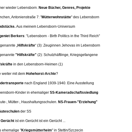
mer wieder Lebensborn.
Neue Bücher, Genres, Projekte
nchen, Antonienstraße 7:
"
Mütterwohnstätte
" des Lebensborn
dstücke.
Aus meinem Lebensborn-Universum
eniet Berkers
: "Lebensborn - Birth Politics in the Third Reich"
 genannte „
Hilfskräfte
“ (3):
Zeuginnen Jehovas im Lebensborn
genannte
"Hilfskräfte"
(2): Schutzhäftlinge, Kriegsgefangene
fskräfte
in den Lebensborn-Heimen (1)
e weiter mit dem
Hohehorst-Archiv
?
dertransporte
nach England 1939-1940. Eine
Ausstellung
bensborn-Kinder in ehemaliger
SS-Kameradschaftssiedlung
äute-, Mütter-, Haushaltungsschulen.
NS-Frauen-"Erziehung"
uteschulen
der SS
n
Gerücht
ist ein Gerücht ist ein Gerücht ...
s ehemalige "
Kriegsmütterheim
" in Stettin/Szczecin