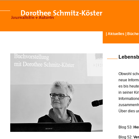
|
Aktuelles
|
Büche
Lebensb
Obwohl scho
neue Inform
es bis heut
in seiner K
Information
zusammenhä
Über dies u
Blog 53:
He
Blog 52:
Ve