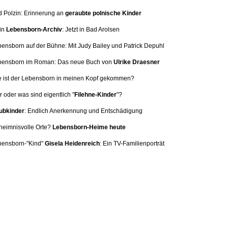
d Polzin: Erinnerung
an
geraubte polnische Kinder
in
Lebensborn-Archiv
: Jetzt in Bad Arolsen
bensborn auf der Bühne: Mit
Judy Bailey und Patrick Depuhl
ebensborn im Roman: Das neue Buch von
Ulrike Draesner
e ist der Lebensborn in meinen Kopf gekommen?
 oder was sind eigentlich "
Filehne-Kinder
"?
bkinder
: Endlich Anerkennung und Entschädigung
heimnisvolle Orte?
Lebensborn-Heime heute
bensborn-"Kind"
Gisela Heidenreich
:
Ein TV-Familienporträt