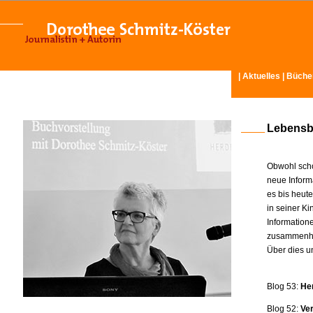
|
Aktuelles
|
Büche
Lebensb
Obwohl scho
neue Inform
es bis heut
in seiner K
Information
zusammenhä
Über dies u
Blog 53:
He
Blog 52:
Ve