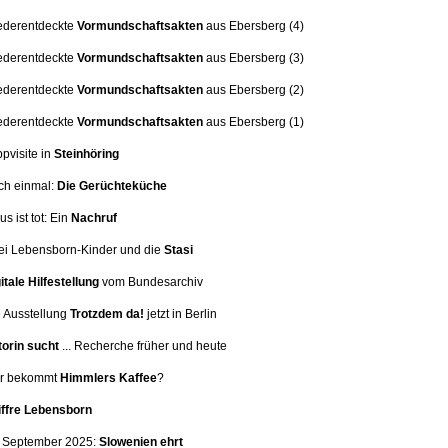
ederentdeckte
Vormundschaftsakten
aus Ebersberg (4)
ederentdeckte
Vormundschaftsakten
aus Ebersberg (3)
ederentdeckte
Vormundschaftsakten
aus Ebersberg (2)
ederentdeckte
Vormundschaftsakten
aus Ebersberg (1)
ppvisite in
Steinhöring
ch einmal:
Die Gerüchteküche
us ist tot: Ein
Nachruf
i Lebensborn-Kinder und die
Stasi
itale Hilfestellung
vom Bundesarchiv
 Ausstellung
Trotzdem da!
jetzt in Berlin
orin sucht
... Recherche früher und heute
er bekommt
Himmlers Kaffee
?
iffre Lebensborn
. September 2025:
Slowenien ehrt