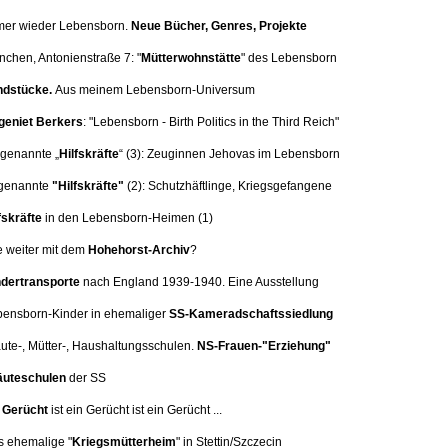
mer wieder Lebensborn.
Neue Bücher, Genres, Projekte
nchen, Antonienstraße 7:
"
Mütterwohnstätte
" des Lebensborn
dstücke.
Aus meinem Lebensborn-Universum
eniet Berkers
: "Lebensborn - Birth Politics in the Third Reich"
 genannte „
Hilfskräfte
“ (3):
Zeuginnen Jehovas im Lebensborn
genannte
"Hilfskräfte"
(2): Schutzhäftlinge, Kriegsgefangene
fskräfte
in den Lebensborn-Heimen (1)
e weiter mit dem
Hohehorst-Archiv
?
dertransporte
nach England 1939-1940. Eine
Ausstellung
bensborn-Kinder in ehemaliger
SS-Kameradschaftssiedlung
äute-, Mütter-, Haushaltungsschulen.
NS-Frauen-"Erziehung"
uteschulen
der SS
n
Gerücht
ist ein Gerücht ist ein Gerücht ...
s ehemalige "
Kriegsmütterheim
" in Stettin/Szczecin