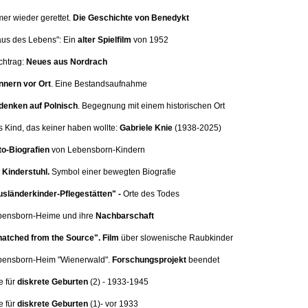
mer wieder gerettet.
Die Geschichte von Benedykt
aus des Lebens": Ein
alter Spielfilm
von 1952
chtrag:
Neues aus Nordrach
nnern vor Ort
.
Eine Bestandsaufnahme
denken auf Polnisch
. Begegnung mit einem historischen Ort
s Kind, das keiner haben wollte:
Gabriele Knie
(1938-2025)
o-Biografien
von Lebensborn-Kindern
Kinderstuhl.
Symbol einer bewegten Biografie
sländerkinder-Pflegestätten" -
Orte des Todes
ebensborn-Heime und ihre
Nachbarschaft
atched from the Source".
Film
über slowenische Raubkinder
ebensborn-Heim
"Wienerwald".
Forschungsprojekt
beendet
e für
diskrete Geburten
(2
) - 1933-1945
e für
diskrete Geburten
(1)
- vor 1933