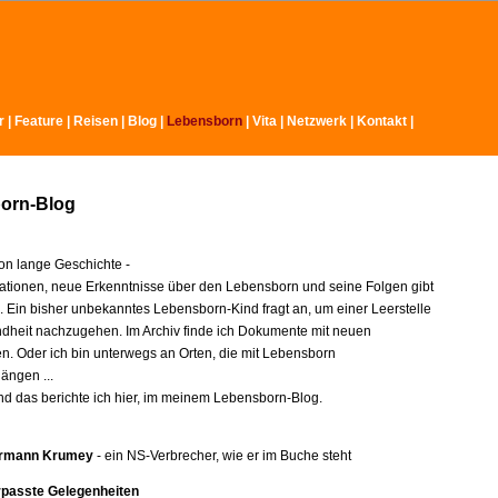
r
|
Feature
|
Reisen
|
Blog
|
Lebensborn
|
Vita
|
Netzwerk
|
Kontakt
|
orn-Blog
n lange Geschichte -
ationen, neue Erkenntnisse über den Lebensborn und seine Folgen gibt
e. Ein bisher unbekanntes Lebensborn-Kind fragt an, um einer Leerstelle
indheit nachzugehen. Im Archiv finde ich Dokumente mit neuen
en. Oder ich bin unterwegs an Orten, die mit Lebensborn
ngen ...
nd das berichte ich hier, im meinem Lebensborn-Blog.
rmann Krumey
- ein NS-Verbrecher, wie er im Buche steht
rpasste Gelegenheiten