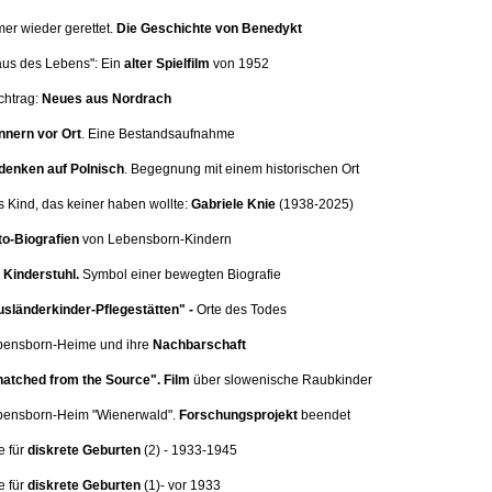
mer wieder gerettet.
Die Geschichte von Benedykt
aus des Lebens": Ein
alter Spielfilm
von 1952
chtrag:
Neues aus Nordrach
nnern vor Ort
.
Eine Bestandsaufnahme
denken auf Polnisch
. Begegnung mit einem historischen Ort
s Kind, das keiner haben wollte:
Gabriele Knie
(1938-2025)
o-Biografien
von Lebensborn-Kindern
Kinderstuhl.
Symbol einer bewegten Biografie
sländerkinder-Pflegestätten" -
Orte des Todes
ebensborn-Heime und ihre
Nachbarschaft
atched from the Source".
Film
über slowenische Raubkinder
ebensborn-Heim
"Wienerwald".
Forschungsprojekt
beendet
e für
diskrete Geburten
(2
) - 1933-1945
e für
diskrete Geburten
(1)
- vor 1933