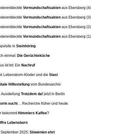
ederentdeckte
Vormundschaftsakten
aus Ebersberg (4)
ederentdeckte
Vormundschaftsakten
aus Ebersberg (3)
ederentdeckte
Vormundschaftsakten
aus Ebersberg (2)
ederentdeckte
Vormundschaftsakten
aus Ebersberg (1)
ppvisite in
Steinhöring
ch einmal:
Die Gerüchteküche
us ist tot: Ein
Nachruf
i Lebensborn-Kinder und die
Stasi
itale Hilfestellung
vom Bundesarchiv
 Ausstellung
Trotzdem da!
jetzt in Berlin
orin sucht
... Recherche früher und heute
er bekommt
Himmlers Kaffee
?
iffre Lebensborn
. September 2025:
Slowenien ehrt