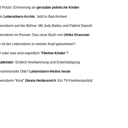
d Polzin: Erinnerung
an
geraubte polnische Kinder
in
Lebensborn-Archiv
: Jetzt in Bad Arolsen
bensborn auf der Bühne: Mit
Judy Bailey und Patrick Depuhl
ebensborn im Roman: Das neue Buch von
Ulrike Draesner
e ist der Lebensborn in meinen Kopf gekommen?
 oder was sind eigentlich "
Filehne-Kinder
"?
bkinder
: Endlich Anerkennung und Entschädigung
heimnisvolle Orte?
Lebensborn-Heime heute
bensborn-"Kind"
Gisela Heidenreich
:
Ein TV-Familienporträt