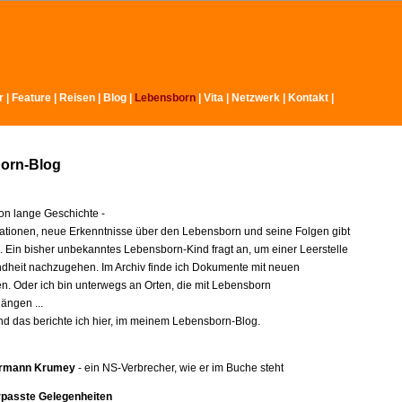
r
|
Feature
|
Reisen
|
Blog
|
Lebensborn
|
Vita
|
Netzwerk
|
Kontakt
|
orn-Blog
n lange Geschichte -
ationen, neue Erkenntnisse über den Lebensborn und seine Folgen gibt
e. Ein bisher unbekanntes Lebensborn-Kind fragt an, um einer Leerstelle
indheit nachzugehen. Im Archiv finde ich Dokumente mit neuen
en. Oder ich bin unterwegs an Orten, die mit Lebensborn
ngen ...
nd das berichte ich hier, im meinem Lebensborn-Blog.
rmann Krumey
- ein NS-Verbrecher, wie er im Buche steht
rpasste Gelegenheiten