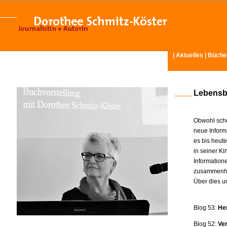
|
Aktuelles
|
Büche
Lebensb
Obwohl scho
neue Inform
es bis heut
in seiner K
Information
zusammenhä
Über dies u
Blog 53:
He
Blog 52:
Ve