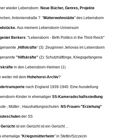
mer wieder Lebensborn.
Neue Bücher, Genres, Projekte
nchen, Antonienstraße 7:
"
Mütterwohnstätte
" des Lebensborn
dstücke.
Aus meinem Lebensborn-Universum
eniet Berkers
: "Lebensborn - Birth Politics in the Third Reich"
 genannte „
Hilfskräfte
“ (3):
Zeuginnen Jehovas im Lebensborn
genannte
"Hilfskräfte"
(2): Schutzhäftlinge, Kriegsgefangene
fskräfte
in den Lebensborn-Heimen (1)
e weiter mit dem
Hohehorst-Archiv
?
dertransporte
nach England 1939-1940. Eine
Ausstellung
bensborn-Kinder in ehemaliger
SS-Kameradschaftssiedlung
äute-, Mütter-, Haushaltungsschulen.
NS-Frauen-"Erziehung"
uteschulen
der SS
n
Gerücht
ist ein Gerücht ist ein Gerücht ...
s ehemalige "
Kriegsmütterheim
" in Stettin/Szczecin